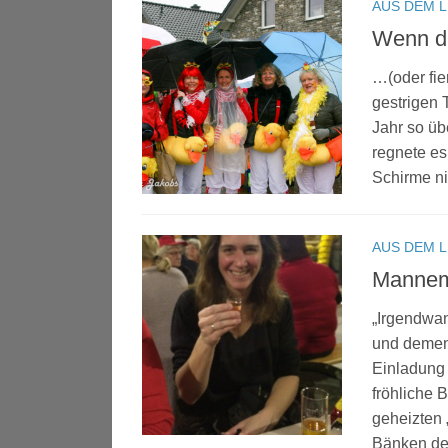
AUS DEM 
Wenn d
…(oder fie
gestrigen 
Jahr so üb
regnete es
Schirme ni
AUS DEM 
Mannem
„Irgendwan
und dement
Einladung
fröhliche 
geheizten 
Bänken der