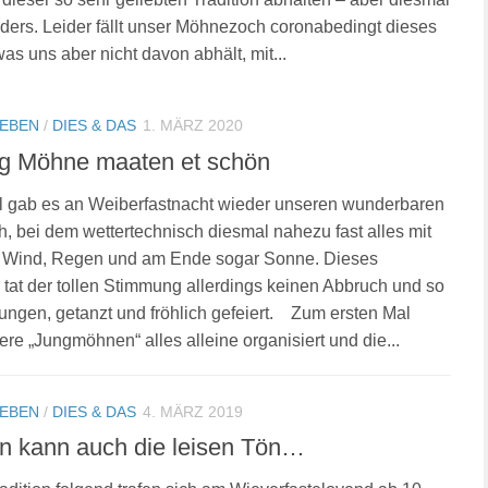
anders. Leider fällt unser Möhnezoch coronabedingt dieses
was uns aber nicht davon abhält, mit...
LEBEN
/
DIES & DAS
1. MÄRZ 2020
ng Möhne maaten et schön
ll gab es an Weiberfastnacht wieder unseren wunderbaren
 bei dem wettertechnisch diesmal nahezu fast alles mit
: Wind, Regen und am Ende sogar Sonne. Dieses
r tat der tollen Stimmung allerdings keinen Abbruch und so
ngen, getanzt und fröhlich gefeiert. Zum ersten Mal
re „Jungmöhnen“ alles alleine organisiert und die...
LEBEN
/
DIES & DAS
4. MÄRZ 2019
 kann auch die leisen Tön…