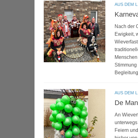
AUS DEM 
Karneva
Nach der C
Ewigkeit, 
Wieverfas
traditione
Menschen 
Stimmung 
Begleitung
AUS DEM 
De Man
An Wiever
unterwegs 
Feiern und
bisher von