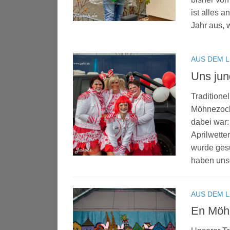
ist alles 
Jahr aus, 
AUS DEM 
Uns ju
Traditione
Möhnezoch,
dabei war
Aprilwette
wurde gesu
haben unse
AUS DEM 
En Möhn