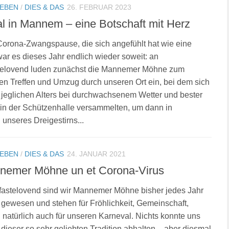
LEBEN
/
DIES & DAS
26. FEBRUAR 2023
l in Mannem – eine Botschaft mit Herz
orona-Zwangspause, die sich angefühlt hat wie eine
war es dieses Jahr endlich wieder soweit: an
telovend luden zunächst die Mannemer Möhne zum
llen Treffen und Umzug durch unseren Ort ein, bei dem sich
jeglichen Alters bei durchwachsenem Wetter und bester
in der Schützenhalle versammelten, um dann in
 unseres Dreigestirns...
LEBEN
/
DIES & DAS
24. JANUAR 2021
nemer Möhne un et Corona-Virus
fastelovend sind wir Mannemer Möhne bisher jedes Jahr
gewesen und stehen für Fröhlichkeit, Gemeinschaft,
 natürlich auch für unseren Karneval. Nichts konnte uns
 dieser so sehr geliebten Tradition abhalten – aber diesmal