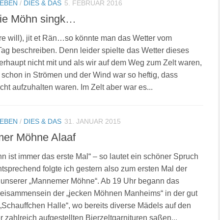
LEBEN
/
DIES & DAS
5. FEBRUAR 2016
ie Möhn singk…
re will), jit et Rän…so könnte man das Wetter vom
Tag beschreiben. Denn leider spielte das Wetter dieses
erhaupt nicht mit und als wir auf dem Weg zum Zelt waren,
 schon in Strömen und der Wind war so heftig, dass
cht aufzuhalten waren. Im Zelt aber war es...
LEBEN
/
DIES & DAS
31. JANUAR 2015
er Möhne Alaaf
n ist immer das erste Mal“ – so lautet ein schöner Spruch
sprechend folgte ich gestern also zum ersten Mal der
 unserer „Mannemer Möhne“. Ab 19 Uhr begann das
Beisammensein der „jecken Möhnen Manheims“ in der gut
„Schauffchen Halle“, wo bereits diverse Mädels auf den
 zahlreich aufgestellten Bierzeltgarnituren saßen...