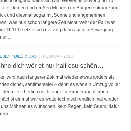
adition folgend trafen sich am Wieverfastelovend ab 10
r alle kleinen und großen Möhnen im Bürgerzentrum zum
tück und diesmal sogar mit Sonne und angenehmen
en, was nun schon längere Zeit nicht mehr der Fall war.
 um 11.11 h setzte sich der Zug dann auch in Bewegung.
nur...
LEBEN
/
DIES & DAS
9. FEBRUAR 2018
hne dich wör et nur half esu schön…
ikel wird nach längerer Zeit mal wieder etwas anders als
hdenklicher, sentimentaler – denn es war ein Umzug voller
 der mir sicherlich noch lange in Erinnerung bleiben
ächst einmal war es wettertechnisch endlich mal wieder
r uns Möhnen es wünschen: kein Regen, kein Sturm, dafür
enn...