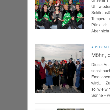
Unserer Tr
Uhr wiede
Sektfrühs
Temperatur
Pünktlich
Aber nicht 
AUS DEM 
Möhn, o
Dieser Art
sonst: nac
Emotionen,
wird… Zun
so, wie wi
Sonne – w