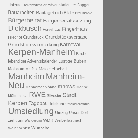
. Internet
Adventsfenster
Adventskalender
Bagger
Bauarbeiten
Bautagebuch
Bilder
Braunkohle
Bürgerbeirat
Bürgerbeiratssitzung
Dickbusch
FingerHaus
Fertighaus
Grundstücksvergabe
Grundstück
Friedhof
Karneval
Grundstücksvormerkung
Kerpen-Manheim
Kirche
lebendiger Adventskalender
Lustige Buben
Maibaum
Maigesellschaft
Maifest
Manheim
Manheim-
Neu
mnews
Mannemer Möhne
Möhne
RWE
Stadt
Möhnezoch
Silvester
Kerpen
Tagebau
Telekom
Umsiedlerstatus
Umsiedlung
Umzug
Unser Dorf
WDR
zieht um
Weiberfastnacht
Wanderung
Wünsche
Weihnachten