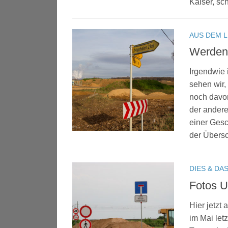
Kaiser, sc
AUS DEM 
Werden
Irgendwie 
sehen wir,
noch davon
der ander
einer Gesc
der Übersch
DIES & DA
Fotos 
Hier jetzt
im Mai let