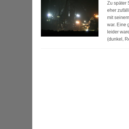
Zu später 
eher zufäl
mit seine
war. Eine 
leider war
(dunkel, Re