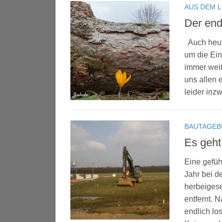
AUS DEM 
Der end
Auch heute
um die Ein
immer weit
uns allen 
leider inz
BAUTAGEB
Es geht
Eine gefüh
Jahr bei 
herbeiges
entfernt. 
endlich lo