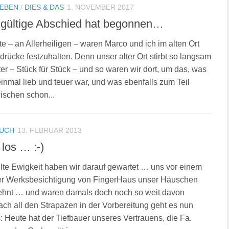
LEBEN
/
DIES & DAS
1. NOVEMBER 2017
gültige Abschied hat begonnen…
 – an Allerheiligen – waren Marco und ich im alten Ort
drücke festzuhalten. Denn unser alter Ort stirbt so langsam
er – Stück für Stück – und so waren wir dort, um das, was
einmal lieb und teuer war, und was ebenfalls zum Teil
wischen schon...
UCH
13. FEBRUAR 2013
 los … :-)
lte Ewigkeit haben wir darauf gewartet … uns vor einem
der Werksbesichtigung von FingerHaus unser Häuschen
ehnt … und waren damals doch noch so weit davon
Nach all den Strapazen in der Vorbereitung geht es nun
s: Heute hat der Tiefbauer unseres Vertrauens, die Fa.