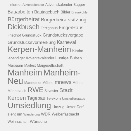
. Internet
Adventsfenster
Adventskalender
Bagger
Bauarbeiten
Bautagebuch
Bilder
Braunkohle
Bürgerbeirat
Bürgerbeiratssitzung
Dickbusch
FingerHaus
Fertighaus
Grundstücksvergabe
Grundstück
Friedhof
Karneval
Grundstücksvormerkung
Kerpen-Manheim
Kirche
lebendiger Adventskalender
Lustige Buben
Maibaum
Maigesellschaft
Maifest
Manheim
Manheim-
Neu
mnews
Mannemer Möhne
Möhne
RWE
Stadt
Möhnezoch
Silvester
Kerpen
Tagebau
Telekom
Umsiedlerstatus
Umsiedlung
Umzug
Unser Dorf
WDR
zieht um
Weiberfastnacht
Wanderung
Wünsche
Weihnachten