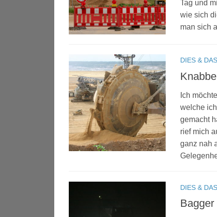
Tag und mi
wie sich 
man sich an
DIES & DA
Knabbe
Ich möchte
welche ich
gemacht ha
rief mich
ganz nah a
Gelegenhei
DIES & DA
Bagger