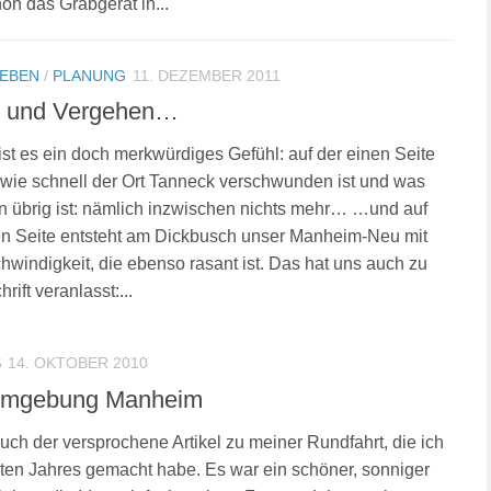
hon das Grabgerät in...
LEBEN
/
PLANUNG
11. DEZEMBER 2011
 und Vergehen…
ist es ein doch merkwürdiges Gefühl: auf der einen Seite
 wie schnell der Ort Tanneck verschwunden ist und was
 übrig ist: nämlich inzwischen nichts mehr… …und auf
en Seite entsteht am Dickbusch unser Manheim-Neu mit
hwindigkeit, die ebenso rasant ist. Das hat uns auch zu
rift veranlasst:...
S
14. OKTOBER 2010
Umgebung Manheim
 auch der versprochene Artikel zu meiner Rundfahrt, die ich
zten Jahres gemacht habe. Es war ein schöner, sonniger