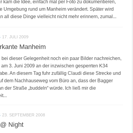
r kam die Idee, einfach mal per Foto zu dokumentieren,
die Umgebung rund um Manheim verändert. Später wird
 all diese Dinge vielleicht nicht mehr erinnern, zumal...
S
17. JULI 2009
rkante Manheim
 bei dieser Gelegenheit noch ein paar Bilder nachreichen,
 am 3. Juni 2009 an der inzwischen gesperrten K34
be. An diesem Tag fuhr zufällig Claudi diese Strecke und
 auf dem Nachhauseweg vom Büro an, dass der Bagger
n der Straße „buddeln“ würde. Ich ließ mir die
t...
S
23. SEPTEMBER 2008
 @ Night