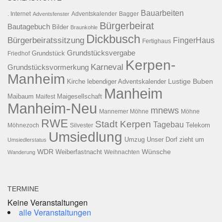
Bauarbeiten
. Internet
Adventsfenster
Adventskalender
Bagger
Bürgerbeirat
Bautagebuch
Bilder
Braunkohle
Dickbusch
Bürgerbeiratssitzung
FingerHaus
Fertighaus
Grundstücksvergabe
Grundstück
Friedhof
Kerpen-
Karneval
Grundstücksvormerkung
Manheim
Kirche
lebendiger Adventskalender
Lustige Buben
Manheim
Maibaum
Maigesellschaft
Maifest
Manheim-Neu
mnews
Mannemer Möhne
Möhne
RWE
Stadt Kerpen
Tagebau
Telekom
Möhnezoch
Silvester
Umsiedlung
Umzug
Unser Dorf zieht um
Umsiedlerstatus
WDR
Weiberfastnacht
Wünsche
Wanderung
Weihnachten
TERMINE
Keine Veranstaltungen
alle Veranstaltungen