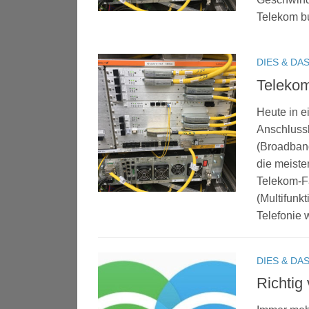
Telekom bu
DIES & DA
Teleko
Heute in e
Anschluss
(Broadband
die meiste
Telekom-F
(Multifunk
Telefonie 
DIES & DA
Richtig 