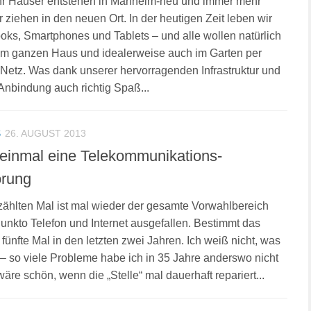
r Häuser entstehen in Manheim-neu und immer mehr
ziehen in den neuen Ort. In der heutigen Zeit leben wir
oks, Smartphones und Tablets – und alle wollen natürlich
im ganzen Haus und idealerweise auch im Garten per
etz. Was dank unserer hervorragenden Infrastruktur und
Anbindung auch richtig Spaß...
S
26. AUGUST 2013
einmal eine Telekommunikations-
örung
hlten Mal ist mal wieder der gesamte Vorwahlbereich
unkto Telefon und Internet ausgefallen. Bestimmt das
 fünfte Mal in den letzten zwei Jahren. Ich weiß nicht, was
st – so viele Probleme habe ich in 35 Jahre anderswo nicht
wäre schön, wenn die „Stelle“ mal dauerhaft repariert...