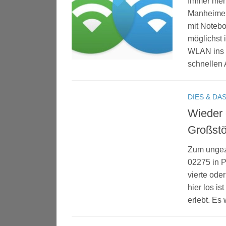
Immer meh
Manheimer 
mit Notebo
möglichst 
WLAN ins N
schnellen 
DIES & DA
Wieder 
Großst
Zum ungezä
02275 in P
vierte oder
hier los i
erlebt. Es 