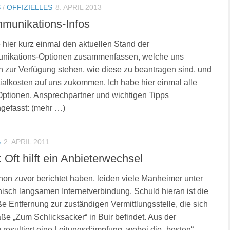
S
/
OFFIZIELLES
8. APRIL 2013
munikations-Infos
 hier kurz einmal den aktuellen Stand der
nikations-Optionen zusammenfassen, welche uns
 zur Verfügung stehen, wie diese zu beantragen sind, und
tialkosten auf uns zukommen. Ich habe hier einmal alle
Optionen, Ansprechpartner und wichtigen Tipps
efasst: (mehr …)
S
2. APRIL 2011
: Oft hilft ein Anbieterwechsel
hon zuvor berichtet haben, leiden viele Manheimer unter
nisch langsamen Internetverbindung. Schuld hieran ist die
oße Entfernung zur zuständigen Vermittlungsstelle, die sich
aße „Zum Schlicksacker“ in Buir befindet. Aus der
 resultiert eine Leitungsdämpfung, wobei die „besten“ –