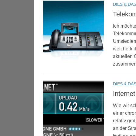
DIES & DA
Telekom
Ich möchte
Telekommu
Umsiedlern
welche Ini
aktuellen 
zusammeng
DIES & DA
Internet
Wie wir sc
einer chro
relativ gr
an der Str
Entfernung