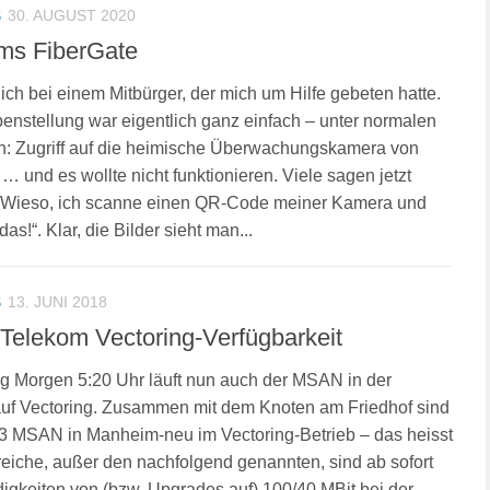
S
30. AUGUST 2020
ms FiberGate
ich bei einem Mitbürger, der mich um Hilfe gebeten hatte.
enstellung war eigentlich ganz einfach – unter normalen
: Zugriff auf die heimische Überwachungskamera von
… und es wollte nicht funktionieren. Viele sagen jetzt
: „Wieso, ich scanne einen QR-Code meiner Kamera und
as!“. Klar, die Bilder sieht man...
S
13. JUNI 2018
Telekom Vectoring-Verfügbarkeit
g Morgen 5:20 Uhr läuft nun auch der MSAN in der
auf Vectoring. Zusammen mit dem Knoten am Friedhof sind
3 MSAN in Manheim-neu im Vectoring-Betrieb – das heisst
ereiche, außer den nachfolgend genannten, sind ab sofort
gkeiten von (bzw. Upgrades auf) 100/40 MBit bei der