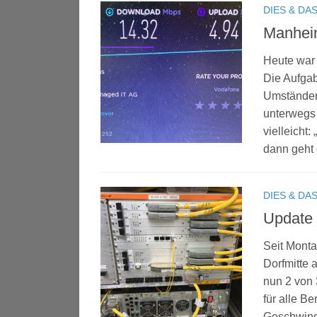
DIES & DA
Manhei
Heute war 
Die Aufgab
Umständen
unterwegs 
vielleicht
dann geht d
DIES & DA
Update 
Seit Monta
Dorfmitte 
nun 2 von 
für alle B
Geschwindi