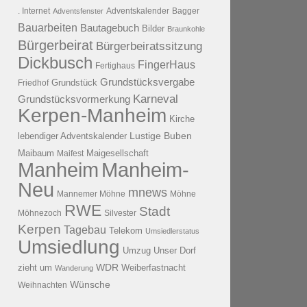
. Internet
Adventsfenster
Adventskalender
Bagger
Bauarbeiten
Bautagebuch
Bilder
Braunkohle
Bürgerbeirat
Bürgerbeiratssitzung
Dickbusch
FingerHaus
Fertighaus
Grundstücksvergabe
Grundstück
Friedhof
Karneval
Grundstücksvormerkung
Kerpen-Manheim
Kirche
lebendiger Adventskalender
Lustige Buben
Maibaum
Maigesellschaft
Maifest
Manheim
Manheim-
Neu
mnews
Mannemer Möhne
Möhne
RWE
Stadt
Möhnezoch
Silvester
Kerpen
Tagebau
Telekom
Umsiedlerstatus
Umsiedlung
Umzug
Unser Dorf
WDR
zieht um
Weiberfastnacht
Wanderung
Wünsche
Weihnachten