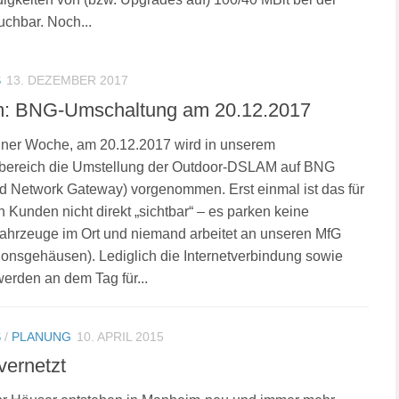
chbar. Noch...
S
13. DEZEMBER 2017
m: BNG-Umschaltung am 20.12.2017
iner Woche, am 20.12.2017 wird in unserem
bereich die Umstellung der Outdoor-DSLAM auf BNG
 Network Gateway) vorgenommen. Erst einmal ist das für
n Kunden nicht direkt „sichtbar“ – es parken keine
ahrzeuge im Ort und niemand arbeitet an unseren MfG
tionsgehäusen). Lediglich die Internetverbindung sowie
werden an dem Tag für...
S
/
PLANUNG
10. APRIL 2015
vernetzt