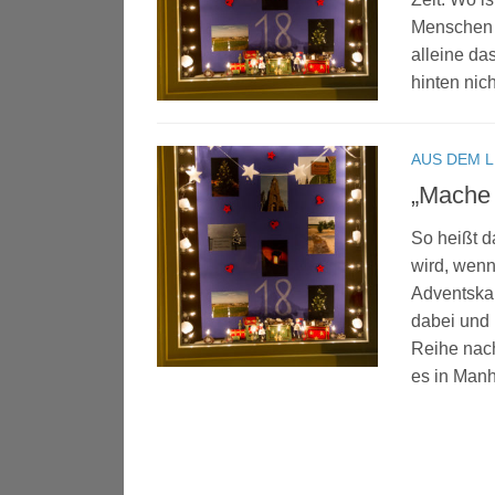
Menschen 
alleine d
hinten nich
AUS DEM 
„Mache 
So heißt 
wird, wenn
Adventskal
dabei und 
Reihe nach
es in Manh