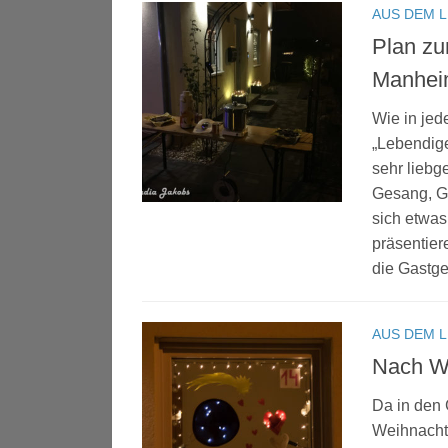
AUS DEM 
Plan zu
Manheim
Wie in jed
„Lebendige
sehr liebg
Gesang, G
sich etwas
präsentier
die Gastge
AUS DEM 
Nach We
Da in den 
Weihnachts