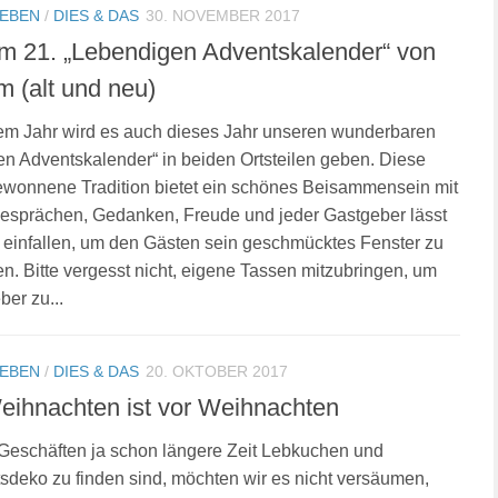
LEBEN
/
DIES & DAS
30. NOVEMBER 2017
m 21. „Lebendigen Adventskalender“ von
 (alt und neu)
em Jahr wird es auch dieses Jahr unseren wunderbaren
n Adventskalender“ in beiden Ortsteilen geben. Diese
ewonnene Tradition bietet ein schönes Beisammensein mit
esprächen, Gedanken, Freude und jeder Gastgeber lässt
 einfallen, um den Gästen sein geschmücktes Fenster zu
en. Bitte vergesst nicht, eigene Tassen mitzubringen, um
ber zu...
LEBEN
/
DIES & DAS
20. OKTOBER 2017
ihnachten ist vor Weihnachten
Geschäften ja schon längere Zeit Lebkuchen und
deko zu finden sind, möchten wir es nicht versäumen,