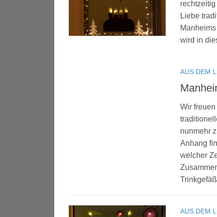
rechtzeiti
Liebe tradi
Manheims „
wird in di
AUS DEM 
Manheim
Wir freuen
traditione
nunmehr zu
Anhang fin
welcher Ze
Zusammentr
Trinkgefäß
AUS DEM 