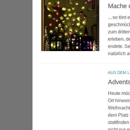
Mache d
…so tönt e
geschmückt
zum dritte
erleben, d
endete. Se
natürlich a
AUS DEM 
Advents
Heute möch
Ort hinwei
Weihnacht
dem Platz
stattfinde
nicht nur