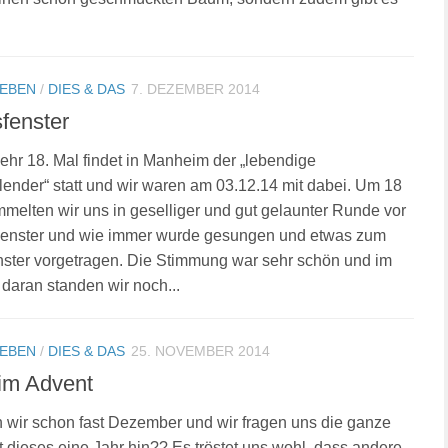
LEBEN
/
DIES & DAS
7. DEZEMBER 2014
fenster
r 18. Mal findet in Manheim der „lebendige
ender“ statt und wir waren am 03.12.14 mit dabei. Um 18
melten wir uns in geselliger und gut gelaunter Runde vor
enster und wie immer wurde gesungen und etwas zum
ster vorgetragen. Die Stimmung war sehr schön und im
daran standen wir noch...
LEBEN
/
DIES & DAS
25. NOVEMBER 2014
im Advent
wir schon fast Dezember und wir fragen uns die ganze
st dieses eine Jahr hin?? Es tröstet uns wohl, dass andere