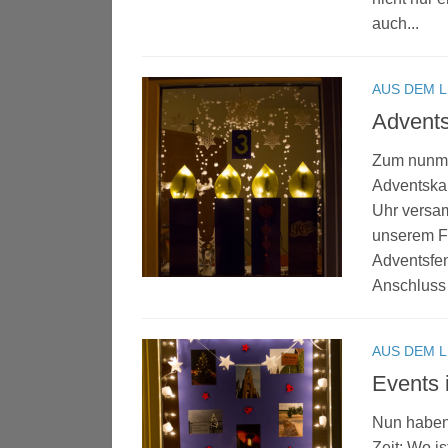
auch...
AUS DEM 
Advents
Zum nunmeh
Adventskal
Uhr versam
unserem F
Adventsfen
Anschluss 
AUS DEM 
Events 
Nun haben 
Zeit: Wo i