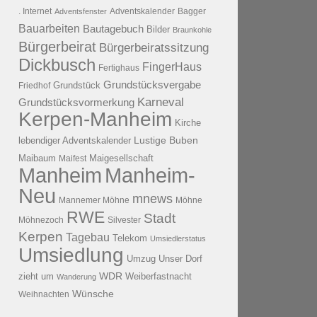
. Internet
Adventsfenster
Adventskalender
Bagger
Bauarbeiten
Bautagebuch
Bilder
Braunkohle
Bürgerbeirat
Bürgerbeiratssitzung
Dickbusch
FingerHaus
Fertighaus
Grundstücksvergabe
Grundstück
Friedhof
Karneval
Grundstücksvormerkung
Kerpen-Manheim
Kirche
lebendiger Adventskalender
Lustige Buben
Maibaum
Maigesellschaft
Maifest
Manheim
Manheim-
Neu
mnews
Mannemer Möhne
Möhne
RWE
Stadt
Möhnezoch
Silvester
Kerpen
Tagebau
Telekom
Umsiedlerstatus
Umsiedlung
Umzug
Unser Dorf
WDR
zieht um
Weiberfastnacht
Wanderung
Wünsche
Weihnachten