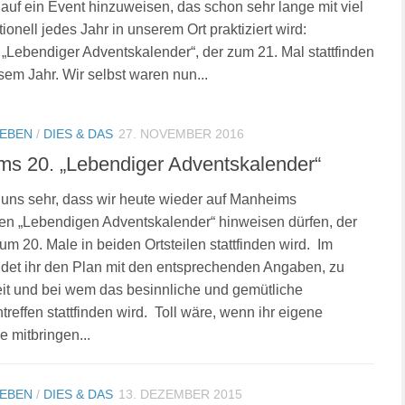
g auf ein Event hinzuweisen, das schon sehr lange mit viel
tionell jedes Jahr in unserem Ort praktiziert wird:
Lebendiger Adventskalender“, der zum 21. Mal stattfinden
esem Jahr. Wir selbst waren nun...
LEBEN
/
DIES & DAS
27. NOVEMBER 2016
s 20. „Lebendiger Adventskalender“
 uns sehr, dass wir heute wieder auf Manheims
llen „Lebendigen Adventskalender“ hinweisen dürfen, der
m 20. Male in beiden Ortsteilen stattfinden wird. Im
det ihr den Plan mit den entsprechenden Angaben, zu
it und bei wem das besinnliche und gemütliche
effen stattfinden wird. Toll wäre, wenn ihr eigene
e mitbringen...
LEBEN
/
DIES & DAS
13. DEZEMBER 2015