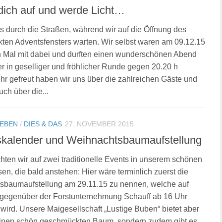
ich auf und werde Licht…
s durch die Straßen, während wir auf die Öffnung des
en Adventsfensters warten. Wir selbst waren am 09.12.15
n Mal mit dabei und durften einen wunderschönen Abend
er in geselliger und fröhlicher Runde gegen 20.20 h
hr gefreut haben wir uns über die zahlreichen Gäste und
uch über die...
LEBEN
/
DIES & DAS
27. NOVEMBER 2015
kalender und Weihnachtsbaumaufstellung
ten wir auf zwei traditionelle Events in unserem schönen
sen, die bald anstehen: Hier wäre terminlich zuerst die
sbaumaufstellung am 29.11.15 zu nennen, welche auf
 gegenüber der Forstunternehmung Schauff ab 16 Uhr
n wird. Unsere Maigesellschaft „Lustige Buben“ bietet aber
 einen schön geschmückten Baum, sondern zudem gibt es