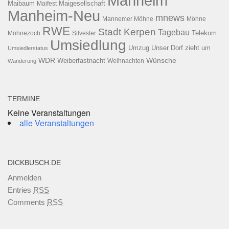
Manheim
Maibaum
Maigesellschaft
Maifest
Manheim-Neu
mnews
Mannemer Möhne
Möhne
RWE
Stadt Kerpen
Tagebau
Telekom
Möhnezoch
Silvester
Umsiedlung
Umzug
Unser Dorf zieht um
Umsiedlerstatus
WDR
Weiberfastnacht
Wünsche
Wanderung
Weihnachten
TERMINE
Keine Veranstaltungen
alle Veranstaltungen
DICKBUSCH.DE
Anmelden
Entries
RSS
Comments
RSS