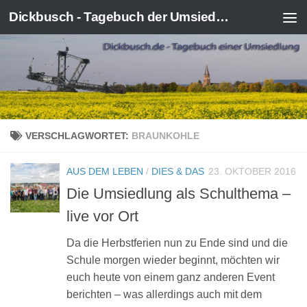
Dickbusch - Tagebuch der Umsiedlung von Kerpen-Manheim
Zum Inhalt springen
VERSCHLAGWORTET:
BRAUNKOHLE
AUS DEM LEBEN
/
DIES & DAS
23. OKTOBER 2016
Die Umsiedlung als Schulthema –
live vor Ort
Da die Herbstferien nun zu Ende sind und die
Schule morgen wieder beginnt, möchten wir
euch heute von einem ganz anderen Event
berichten – was allerdings auch mit dem