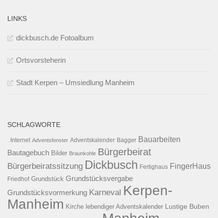
LINKS
dickbusch.de Fotoalbum
Ortsvorsteherin
Stadt Kerpen – Umsiedlung Manheim
SCHLAGWORTE
Bauarbeiten
. Internet
Adventsfenster
Adventskalender
Bagger
Bürgerbeirat
Bautagebuch
Bilder
Braunkohle
Dickbusch
Bürgerbeiratssitzung
FingerHaus
Fertighaus
Grundstücksvergabe
Grundstück
Friedhof
Kerpen-
Karneval
Grundstücksvormerkung
Manheim
Kirche
lebendiger Adventskalender
Lustige Buben