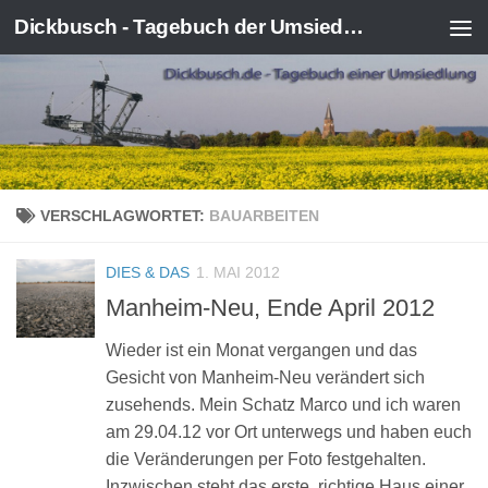
Dickbusch - Tagebuch der Umsiedlung von Kerpen-Manheim
Zum Inhalt springen
VERSCHLAGWORTET:
BAUARBEITEN
DIES & DAS
1. MAI 2012
Manheim-Neu, Ende April 2012
Wieder ist ein Monat vergangen und das
Gesicht von Manheim-Neu verändert sich
zusehends. Mein Schatz Marco und ich waren
am 29.04.12 vor Ort unterwegs und haben euch
die Veränderungen per Foto festgehalten.
Inzwischen steht das erste, richtige Haus einer