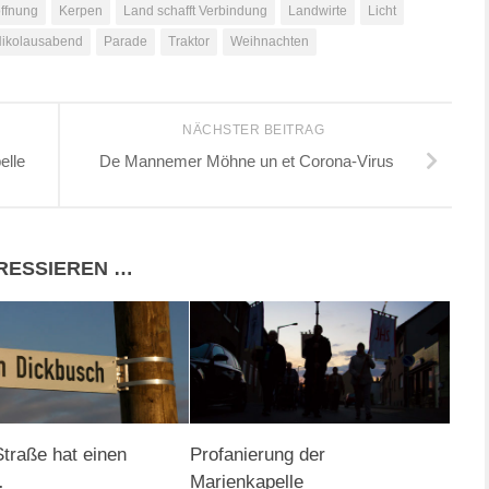
ffnung
Kerpen
Land schafft Verbindung
Landwirte
Licht
ikolausabend
Parade
Traktor
Weihnachten
NÄCHSTER BEITRAG
elle
De Mannemer Möhne un et Corona-Virus
ERESSIEREN …
traße hat einen
Profanierung der
…
Marienkapelle