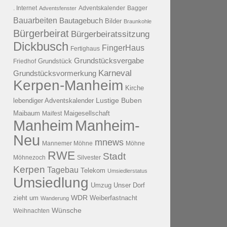
. Internet
Adventsfenster
Adventskalender
Bagger
Bauarbeiten
Bautagebuch
Bilder
Braunkohle
Bürgerbeirat
Bürgerbeiratssitzung
Dickbusch
FingerHaus
Fertighaus
Grundstücksvergabe
Grundstück
Friedhof
Karneval
Grundstücksvormerkung
Kerpen-Manheim
Kirche
lebendiger Adventskalender
Lustige Buben
Maibaum
Maigesellschaft
Maifest
Manheim
Manheim-
Neu
mnews
Mannemer Möhne
Möhne
RWE
Stadt
Möhnezoch
Silvester
Kerpen
Tagebau
Telekom
Umsiedlerstatus
Umsiedlung
Umzug
Unser Dorf
WDR
zieht um
Weiberfastnacht
Wanderung
Wünsche
Weihnachten