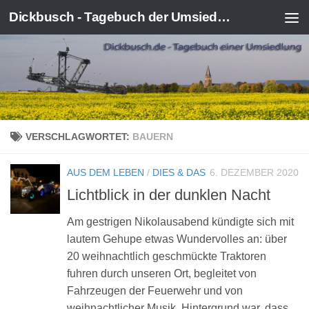
Dickbusch - Tagebuch der Umsiedlung von Kerpen-Manheim
Zum Inhalt springen
VERSCHLAGWORTET:
BAUERN
AUS DEM LEBEN
/
DIES & DAS
6. DEZEMBER 2020
Lichtblick in der dunklen Nacht
Am gestrigen Nikolausabend kündigte sich mit
lautem Gehupe etwas Wundervolles an: über
20 weihnachtlich geschmückte Traktoren
fuhren durch unseren Ort, begleitet von
Fahrzeugen der Feuerwehr und von
weihnachtlicher Musik. Hintergrund war, dass