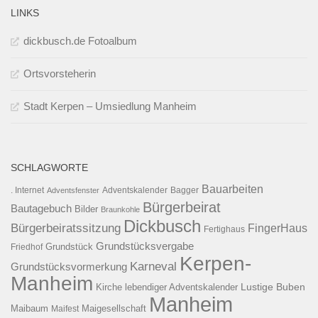
LINKS
dickbusch.de Fotoalbum
Ortsvorsteherin
Stadt Kerpen – Umsiedlung Manheim
SCHLAGWORTE
Bauarbeiten
. Internet
Adventsfenster
Adventskalender
Bagger
Bürgerbeirat
Bautagebuch
Bilder
Braunkohle
Dickbusch
Bürgerbeiratssitzung
FingerHaus
Fertighaus
Grundstücksvergabe
Grundstück
Friedhof
Kerpen-
Karneval
Grundstücksvormerkung
Manheim
Kirche
lebendiger Adventskalender
Lustige Buben
Manheim
Maibaum
Maigesellschaft
Maifest