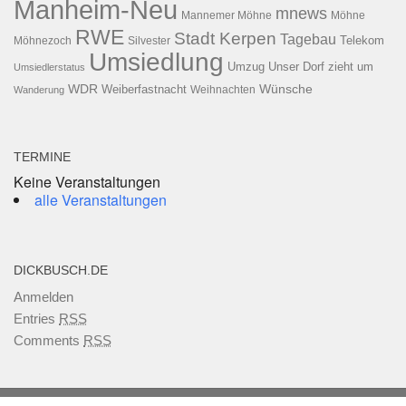
Manheim-Neu
mnews
Mannemer Möhne
Möhne
RWE
Stadt Kerpen
Tagebau
Telekom
Möhnezoch
Silvester
Umsiedlung
Umzug
Unser Dorf zieht um
Umsiedlerstatus
WDR
Weiberfastnacht
Wünsche
Wanderung
Weihnachten
TERMINE
Keine Veranstaltungen
alle Veranstaltungen
DICKBUSCH.DE
Anmelden
Entries
RSS
Comments
RSS