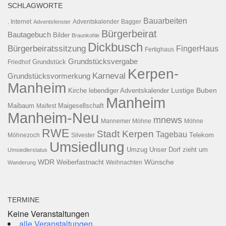
SCHLAGWORTE
Bauarbeiten
. Internet
Adventsfenster
Adventskalender
Bagger
Bürgerbeirat
Bautagebuch
Bilder
Braunkohle
Dickbusch
Bürgerbeiratssitzung
FingerHaus
Fertighaus
Grundstücksvergabe
Grundstück
Friedhof
Kerpen-
Karneval
Grundstücksvormerkung
Manheim
Kirche
lebendiger Adventskalender
Lustige Buben
Manheim
Maibaum
Maigesellschaft
Maifest
Manheim-Neu
mnews
Mannemer Möhne
Möhne
RWE
Stadt Kerpen
Tagebau
Telekom
Möhnezoch
Silvester
Umsiedlung
Umzug
Unser Dorf zieht um
Umsiedlerstatus
WDR
Weiberfastnacht
Wünsche
Wanderung
Weihnachten
TERMINE
Keine Veranstaltungen
alle Veranstaltungen