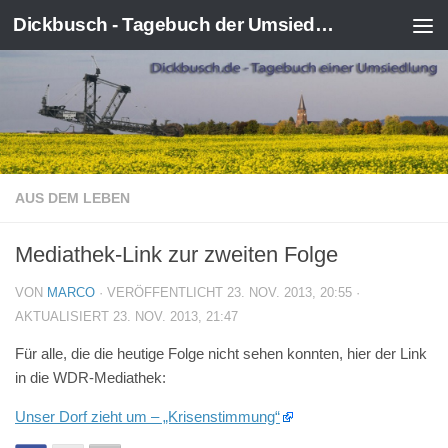
Dickbusch - Tagebuch der Umsiedlung von Kerpen-Manheim
Zum Inhalt springen
AUS DEM LEBEN
Mediathek-Link zur zweiten Folge
VON
MARCO
· VERÖFFENTLICHT
23. NOV. 2013, 20:55
·
AKTUALISIERT
23. NOV. 2013, 21:47
Für alle, die die heutige Folge nicht sehen konnten, hier der Link
in die WDR-Mediathek:
Unser Dorf zieht um – „Krisenstimmung“