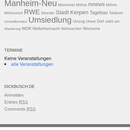
Manheim-Neu
mnews
Mannemer Möhne
Möhne
RWE
Stadt Kerpen
Tagebau
Telekom
Möhnezoch
Silvester
Umsiedlung
Umzug
Unser Dorf zieht um
Umsiedlerstatus
WDR
Weiberfastnacht
Wünsche
Wanderung
Weihnachten
TERMINE
Keine Veranstaltungen
alle Veranstaltungen
DICKBUSCH.DE
Anmelden
Entries
RSS
Comments
RSS