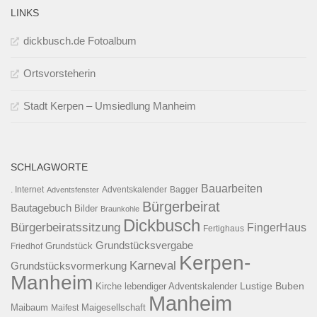
LINKS
dickbusch.de Fotoalbum
Ortsvorsteherin
Stadt Kerpen – Umsiedlung Manheim
SCHLAGWORTE
Bauarbeiten
. Internet
Adventsfenster
Adventskalender
Bagger
Bürgerbeirat
Bautagebuch
Bilder
Braunkohle
Dickbusch
Bürgerbeiratssitzung
FingerHaus
Fertighaus
Grundstücksvergabe
Grundstück
Friedhof
Kerpen-
Karneval
Grundstücksvormerkung
Manheim
Kirche
lebendiger Adventskalender
Lustige Buben
Manheim
Maibaum
Maigesellschaft
Maifest