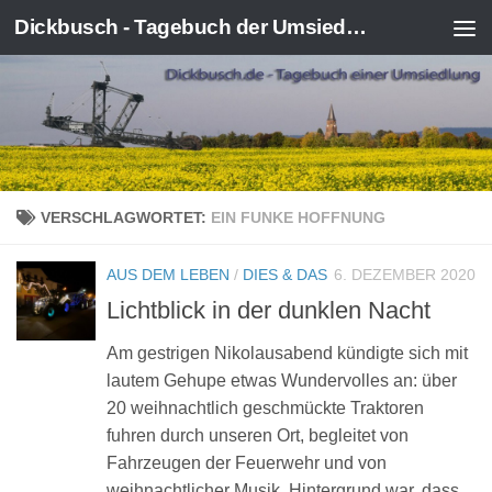
Dickbusch - Tagebuch der Umsiedlung von Kerpen-Manheim
Zum Inhalt springen
VERSCHLAGWORTET:
EIN FUNKE HOFFNUNG
AUS DEM LEBEN
/
DIES & DAS
6. DEZEMBER 2020
Lichtblick in der dunklen Nacht
Am gestrigen Nikolausabend kündigte sich mit
lautem Gehupe etwas Wundervolles an: über
20 weihnachtlich geschmückte Traktoren
fuhren durch unseren Ort, begleitet von
Fahrzeugen der Feuerwehr und von
weihnachtlicher Musik. Hintergrund war, dass