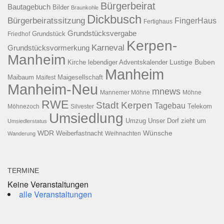
Bürgerbeirat
Bautagebuch
Bilder
Braunkohle
Dickbusch
Bürgerbeiratssitzung
FingerHaus
Fertighaus
Grundstücksvergabe
Grundstück
Friedhof
Kerpen-
Karneval
Grundstücksvormerkung
Manheim
Kirche
lebendiger Adventskalender
Lustige Buben
Manheim
Maibaum
Maigesellschaft
Maifest
Manheim-Neu
mnews
Mannemer Möhne
Möhne
RWE
Stadt Kerpen
Tagebau
Telekom
Möhnezoch
Silvester
Umsiedlung
Umzug
Unser Dorf zieht um
Umsiedlerstatus
WDR
Weiberfastnacht
Wünsche
Wanderung
Weihnachten
TERMINE
Keine Veranstaltungen
alle Veranstaltungen