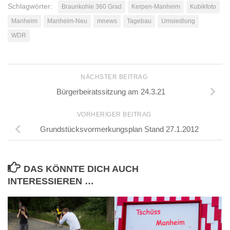
Schlagwörter:
Braunkohle 360 Grad
Kerpen-Manheim
Kubikfoto
Manheim
Manheim-Neu
mnews
Tagebau
Umsiedlung
WDR
NÄCHSTER BEITRAG
Bürgerbeiratssitzung am 24.3.21
VORHERIGER BEITRAG
Grundstücksvormerkungsplan Stand 27.1.2012
DAS KÖNNTE DICH AUCH
INTERESSIEREN …