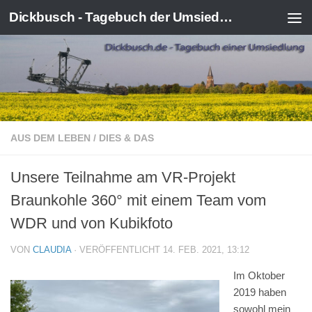
Dickbusch - Tagebuch der Umsiedlung von Kerpen-Manheim
Zum Inhalt springen
AUS DEM LEBEN
/
DIES & DAS
Unsere Teilnahme am VR-Projekt
Braunkohle 360° mit einem Team vom
WDR und von Kubikfoto
VON
CLAUDIA
· VERÖFFENTLICHT
14. FEB. 2021, 13:12
Im Oktober
2019 haben
sowohl mein