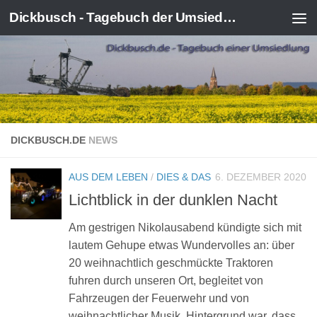
Dickbusch - Tagebuch der Umsiedlung von Kerpen-Manheim
Zum Inhalt springen
DICKBUSCH.DE
NEWS
AUS DEM LEBEN
/
DIES & DAS
6. DEZEMBER 2020
Lichtblick in der dunklen Nacht
Am gestrigen Nikolausabend kündigte sich mit
lautem Gehupe etwas Wundervolles an: über
20 weihnachtlich geschmückte Traktoren
fuhren durch unseren Ort, begleitet von
Fahrzeugen der Feuerwehr und von
weihnachtlicher Musik. Hintergrund war, dass