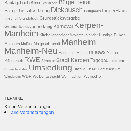
Bürgerbeirat
Bautagebuch
Bilder
Braunkohle
Dickbusch
Bürgerbeiratssitzung
FingerHaus
Fertighaus
Grundstücksvergabe
Grundstück
Friedhof
Kerpen-
Karneval
Grundstücksvormerkung
Manheim
Kirche
lebendiger Adventskalender
Lustige Buben
Manheim
Maibaum
Maigesellschaft
Maifest
Manheim-Neu
mnews
Mannemer Möhne
Möhne
RWE
Stadt Kerpen
Tagebau
Telekom
Möhnezoch
Silvester
Umsiedlung
Umzug
Unser Dorf zieht um
Umsiedlerstatus
WDR
Weiberfastnacht
Wünsche
Wanderung
Weihnachten
TERMINE
Keine Veranstaltungen
alle Veranstaltungen