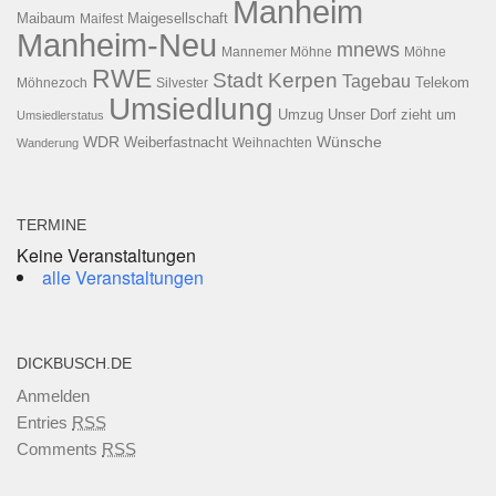
Manheim
Maibaum
Maigesellschaft
Maifest
Manheim-Neu
mnews
Mannemer Möhne
Möhne
RWE
Stadt Kerpen
Tagebau
Telekom
Möhnezoch
Silvester
Umsiedlung
Umzug
Unser Dorf zieht um
Umsiedlerstatus
WDR
Weiberfastnacht
Wünsche
Wanderung
Weihnachten
TERMINE
Keine Veranstaltungen
alle Veranstaltungen
DICKBUSCH.DE
Anmelden
Entries
RSS
Comments
RSS