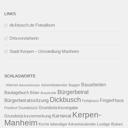
LINKS
dickbusch.de Fotoalbum
Ortsvorsteherin
Stadt Kerpen – Umsiedlung Manheim
SCHLAGWORTE
Bauarbeiten
. Internet
Adventsfenster
Adventskalender
Bagger
Bürgerbeirat
Bautagebuch
Bilder
Braunkohle
Dickbusch
Bürgerbeiratssitzung
FingerHaus
Fertighaus
Grundstücksvergabe
Grundstück
Friedhof
Kerpen-
Karneval
Grundstücksvormerkung
Manheim
Kirche
lebendiger Adventskalender
Lustige Buben