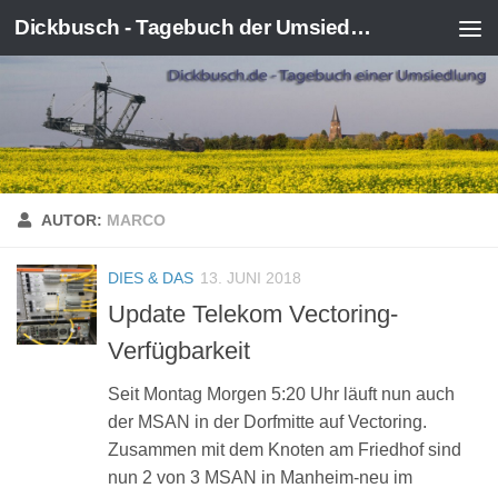
Dickbusch - Tagebuch der Umsiedlung von Kerpen-Manheim
Zum Inhalt springen
AUTOR:
MARCO
DIES & DAS
13. JUNI 2018
Update Telekom Vectoring-
Verfügbarkeit
Seit Montag Morgen 5:20 Uhr läuft nun auch
der MSAN in der Dorfmitte auf Vectoring.
Zusammen mit dem Knoten am Friedhof sind
nun 2 von 3 MSAN in Manheim-neu im