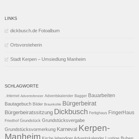
LINKS
dickbusch.de Fotoalbum
Ortsvorsteherin
Stadt Kerpen – Umsiedlung Manheim
SCHLAGWORTE
Bauarbeiten
. Internet
Adventsfenster
Adventskalender
Bagger
Bürgerbeirat
Bautagebuch
Bilder
Braunkohle
Dickbusch
Bürgerbeiratssitzung
FingerHaus
Fertighaus
Grundstücksvergabe
Grundstück
Friedhof
Kerpen-
Karneval
Grundstücksvormerkung
Manheim
Kirche
lebendiger Adventskalender
Lustige Buben