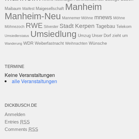
Manheim
Maibaum
Maigesellschaft
Maifest
Manheim-Neu
mnews
Mannemer Möhne
Möhne
RWE
Stadt Kerpen
Tagebau
Telekom
Möhnezoch
Silvester
Umsiedlung
Umzug
Unser Dorf zieht um
Umsiedlerstatus
WDR
Weiberfastnacht
Wünsche
Wanderung
Weihnachten
TERMINE
Keine Veranstaltungen
alle Veranstaltungen
DICKBUSCH.DE
Anmelden
Entries
RSS
Comments
RSS