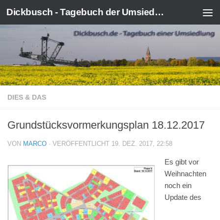
Dickbusch - Tagebuch der Umsiedlung von Kerpen-Manheim
Zum Inhalt springen
DIES & DAS
Grundstücksvormerkungsplan 18.12.2017
VON
MARCO
· VERÖFFENTLICHT
19. DEZ. 2017, 22:58
Es gibt vor
Weihnachten
noch ein
Update des