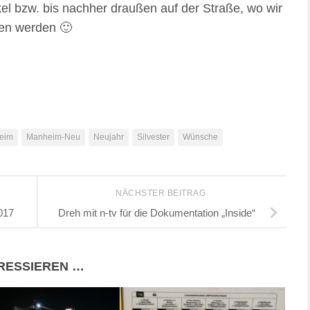
kel bzw. bis nachher draußen auf der Straße, wo wir
fen werden 🙂
eim
Manheim-Neu
Neujahr
Silvester
Wünsche
NÄCHSTER BEITRAG
017
Dreh mit n-tv für die Dokumentation „Inside“
ERESSIEREN …