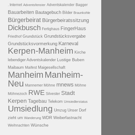
. Internet
Adventsfenster
Adventskalender
Bagger
Bauarbeiten
Bautagebuch
Bilder
Braunkohle
Bürgerbeirat
Bürgerbeiratssitzung
Dickbusch
FingerHaus
Fertighaus
Grundstücksvergabe
Grundstück
Friedhof
Karneval
Grundstücksvormerkung
Kerpen-Manheim
Kirche
lebendiger Adventskalender
Lustige Buben
Maibaum
Maigesellschaft
Maifest
Manheim
Manheim-
Neu
mnews
Mannemer Möhne
Möhne
RWE
Stadt
Möhnezoch
Silvester
Kerpen
Tagebau
Telekom
Umsiedlerstatus
Umsiedlung
Umzug
Unser Dorf
WDR
zieht um
Weiberfastnacht
Wanderung
Wünsche
Weihnachten