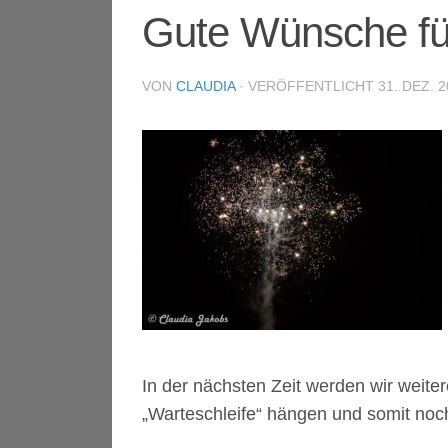
Gute Wünsche fü
VON
CLAUDIA
· VERÖFFENTLICHT
31. DEZ. 2
In der nächsten Zeit werden wir weitere
„Warteschleife“ hängen und somit noch 