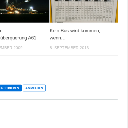
r
Kein Bus wird kommen,
rüberquerung A61
wenn…
EMBER 2009
8. SEPTEMBER 2013