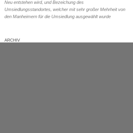
Neu entstehen wird, und Bezeichung des
Umsiedlungsstandortes, welcher mit sehr großer Mehrheit von
den Manheimern für die Umsiedlung ausgewählt wurde
ARCHIV
Archiv
MANHEIM
Das Dorf mit über 1000-jähriger Geschichte liegt im Rhein-Erft-
Kreis und muss ab 2012 dem herannahenden
Braunkohletagebau Hambach weichen. 2021 wird die Fläche
des jetzigen Manheim im Tagebau verschwunden sein.
Übergangsweise wird am neuen Standort der Name Manheim-
Neu verwendet, dieser Name soll nach jetzigem Stand nach
abgeschlossener Umsiedlung nicht mehr weiterverwendet,