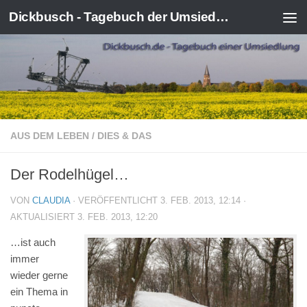
Dickbusch - Tagebuch der Umsiedlung von Kerpen-Manheim
Zum Inhalt springen
AUS DEM LEBEN
/
DIES & DAS
Der Rodelhügel…
VON
CLAUDIA
· VERÖFFENTLICHT
3. FEB. 2013, 12:14
·
AKTUALISIERT
3. FEB. 2013, 12:20
…ist auch
immer
wieder gerne
ein Thema in