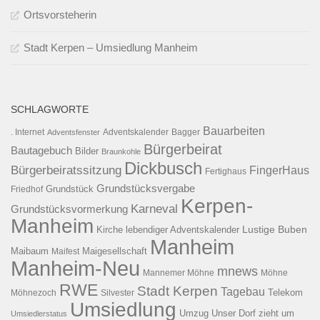
Ortsvorsteherin
Stadt Kerpen – Umsiedlung Manheim
SCHLAGWORTE
Bauarbeiten
. Internet
Adventsfenster
Adventskalender
Bagger
Bürgerbeirat
Bautagebuch
Bilder
Braunkohle
Dickbusch
Bürgerbeiratssitzung
FingerHaus
Fertighaus
Grundstücksvergabe
Grundstück
Friedhof
Kerpen-
Karneval
Grundstücksvormerkung
Manheim
Kirche
lebendiger Adventskalender
Lustige Buben
Manheim
Maibaum
Maigesellschaft
Maifest
Manheim-Neu
mnews
Mannemer Möhne
Möhne
RWE
Stadt Kerpen
Tagebau
Telekom
Möhnezoch
Silvester
Umsiedlung
Umzug
Unser Dorf zieht um
Umsiedlerstatus