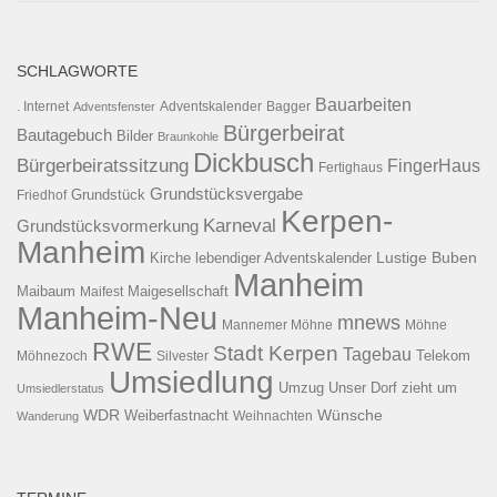
SCHLAGWORTE
Bauarbeiten
. Internet
Adventsfenster
Adventskalender
Bagger
Bürgerbeirat
Bautagebuch
Bilder
Braunkohle
Dickbusch
Bürgerbeiratssitzung
FingerHaus
Fertighaus
Grundstücksvergabe
Grundstück
Friedhof
Kerpen-
Karneval
Grundstücksvormerkung
Manheim
Kirche
lebendiger Adventskalender
Lustige Buben
Manheim
Maibaum
Maigesellschaft
Maifest
Manheim-Neu
mnews
Mannemer Möhne
Möhne
RWE
Stadt Kerpen
Tagebau
Telekom
Möhnezoch
Silvester
Umsiedlung
Umzug
Unser Dorf zieht um
Umsiedlerstatus
WDR
Weiberfastnacht
Wünsche
Wanderung
Weihnachten