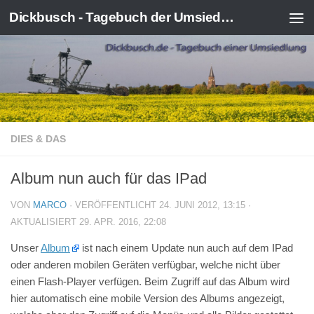
Dickbusch - Tagebuch der Umsiedlung von Kerpen-Manheim
Zum Inhalt springen
DIES & DAS
Album nun auch für das IPad
VON
MARCO
· VERÖFFENTLICHT
24. JUNI 2012, 13:15
·
AKTUALISIERT
29. APR. 2016, 22:08
Unser
Album
ist nach einem Update nun auch auf dem IPad
oder anderen mobilen Geräten verfügbar, welche nicht über
einen Flash-Player verfügen. Beim Zugriff auf das Album wird
hier automatisch eine mobile Version des Albums angezeigt,