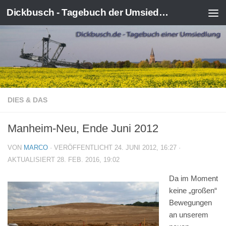
Dickbusch - Tagebuch der Umsiedlung von Kerpen-Manheim
Zum Inhalt springen
DIES & DAS
Manheim-Neu, Ende Juni 2012
VON
MARCO
· VERÖFFENTLICHT
24. JUNI 2012, 16:27
·
AKTUALISIERT
28. FEB. 2016, 19:02
Da im Moment
keine „großen“
Bewegungen
an unserem