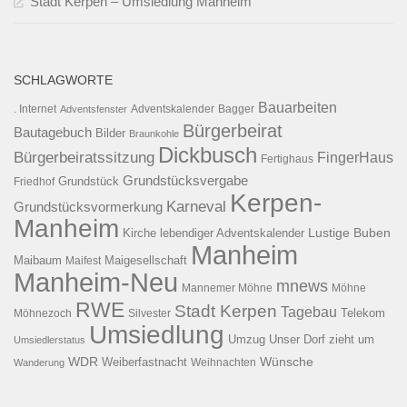
Stadt Kerpen – Umsiedlung Manheim
SCHLAGWORTE
Bauarbeiten
. Internet
Adventsfenster
Adventskalender
Bagger
Bürgerbeirat
Bautagebuch
Bilder
Braunkohle
Dickbusch
Bürgerbeiratssitzung
FingerHaus
Fertighaus
Grundstücksvergabe
Grundstück
Friedhof
Kerpen-
Karneval
Grundstücksvormerkung
Manheim
Kirche
lebendiger Adventskalender
Lustige Buben
Manheim
Maibaum
Maigesellschaft
Maifest
Manheim-Neu
mnews
Mannemer Möhne
Möhne
RWE
Stadt Kerpen
Tagebau
Telekom
Möhnezoch
Silvester
Umsiedlung
Umzug
Unser Dorf zieht um
Umsiedlerstatus
WDR
Weiberfastnacht
Wünsche
Wanderung
Weihnachten