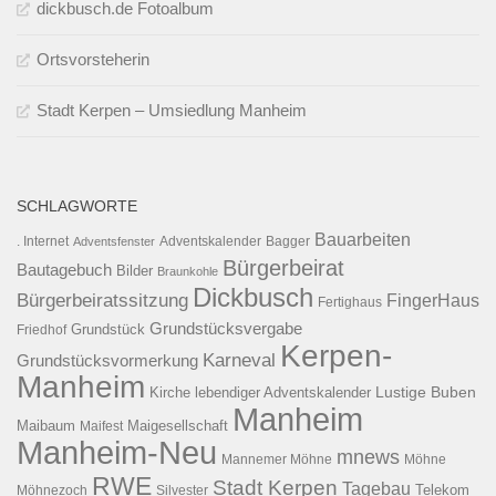
dickbusch.de Fotoalbum
Ortsvorsteherin
Stadt Kerpen – Umsiedlung Manheim
SCHLAGWORTE
Bauarbeiten
. Internet
Adventsfenster
Adventskalender
Bagger
Bürgerbeirat
Bautagebuch
Bilder
Braunkohle
Dickbusch
Bürgerbeiratssitzung
FingerHaus
Fertighaus
Grundstücksvergabe
Grundstück
Friedhof
Kerpen-
Karneval
Grundstücksvormerkung
Manheim
Kirche
lebendiger Adventskalender
Lustige Buben
Manheim
Maibaum
Maigesellschaft
Maifest
Manheim-Neu
mnews
Mannemer Möhne
Möhne
RWE
Stadt Kerpen
Tagebau
Telekom
Möhnezoch
Silvester