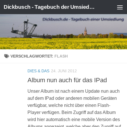
Dickbusch - Tagebuch der Umsiedlung von Kerpen-Manheim
Zum Inhalt springen
VERSCHLAGWORTET:
FLASH
DIES & DAS
24. JUNI 2012
Album nun auch für das IPad
Unser Album ist nach einem Update nun auch
auf dem IPad oder anderen mobilen Geräten
verfügbar, welche nicht über einen Flash-
Player verfügen. Beim Zugriff auf das Album
wird hier automatisch eine mobile Version des
Albums angezeigt, welche aber den Zugriff auf