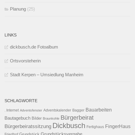
Planung
(25)
LINKS
dickbusch.de Fotoalbum
Ortsvorsteherin
Stadt Kerpen – Umsiedlung Manheim
SCHLAGWORTE
Bauarbeiten
. Internet
Adventsfenster
Adventskalender
Bagger
Bürgerbeirat
Bautagebuch
Bilder
Braunkohle
Dickbusch
Bürgerbeiratssitzung
FingerHaus
Fertighaus
Grundstücksvergabe
Grundstück
Friedhof