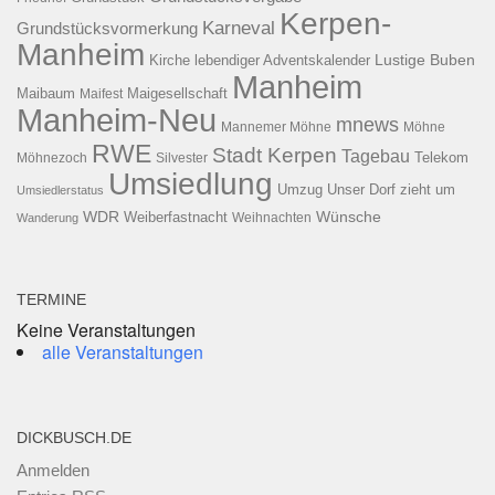
Kerpen-
Karneval
Grundstücksvormerkung
Manheim
Kirche
lebendiger Adventskalender
Lustige Buben
Manheim
Maibaum
Maigesellschaft
Maifest
Manheim-Neu
mnews
Mannemer Möhne
Möhne
RWE
Stadt Kerpen
Tagebau
Telekom
Möhnezoch
Silvester
Umsiedlung
Umzug
Unser Dorf zieht um
Umsiedlerstatus
WDR
Weiberfastnacht
Wünsche
Wanderung
Weihnachten
TERMINE
Keine Veranstaltungen
alle Veranstaltungen
DICKBUSCH.DE
Anmelden