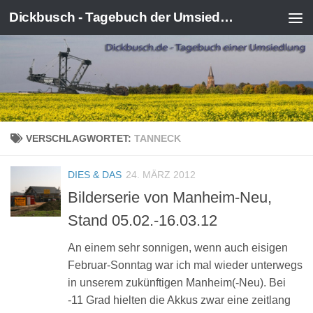
Dickbusch - Tagebuch der Umsiedlung von Kerpen-Manheim
Zum Inhalt springen
VERSCHLAGWORTET:
TANNECK
DIES & DAS
24. MÄRZ 2012
Bilderserie von Manheim-Neu,
Stand 05.02.-16.03.12
An einem sehr sonnigen, wenn auch eisigen
Februar-Sonntag war ich mal wieder unterwegs
in unserem zukünftigen Manheim(-Neu). Bei
-11 Grad hielten die Akkus zwar eine zeitlang