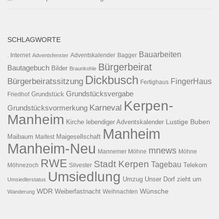
SCHLAGWORTE
Bauarbeiten
. Internet
Adventsfenster
Adventskalender
Bagger
Bürgerbeirat
Bautagebuch
Bilder
Braunkohle
Dickbusch
Bürgerbeiratssitzung
FingerHaus
Fertighaus
Grundstücksvergabe
Grundstück
Friedhof
Kerpen-
Karneval
Grundstücksvormerkung
Manheim
Kirche
lebendiger Adventskalender
Lustige Buben
Manheim
Maibaum
Maigesellschaft
Maifest
Manheim-Neu
mnews
Mannemer Möhne
Möhne
RWE
Stadt Kerpen
Tagebau
Telekom
Möhnezoch
Silvester
Umsiedlung
Umzug
Unser Dorf zieht um
Umsiedlerstatus
WDR
Weiberfastnacht
Wünsche
Wanderung
Weihnachten