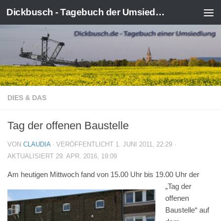
Dickbusch - Tagebuch der Umsiedlung von Kerpen-Manheim
Zum Inhalt springen
DIES & DAS
Tag der offenen Baustelle
VON
CLAUDIA
· VERÖFFENTLICHT
1. JUNI 2011, 22:29
·
AKTUALISIERT
29. APR. 2016, 19:09
Am heutigen Mittwoch fand von 15.00 Uhr bis 19.00 Uhr
der
„Tag der
offenen
Baustelle“ auf