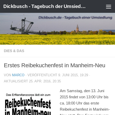
Dickbusch - Tagebuch der Umsiedlung von Kerpen-Manheim
Zum Inhalt springen
DIES & DAS
Erstes Reibekuchenfest in Manheim-Neu
VON
MARCO
· VERÖFFENTLICHT
9. JUNI 2015, 19:29
·
AKTUALISIERT
25. APR. 2016, 20:35
Am Samstag, den 13. Juni
2015 findet von 13:00 Uhr bis
ca. 18:00 Uhr das erste
Reibekuchenfest in Manheim-