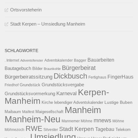
Ortsvorsteherin
Stadt Kerpen – Umsiedlung Manheim
SCHLAGWORTE
Bauarbeiten
. Internet
Adventsfenster
Adventskalender
Bagger
Bürgerbeirat
Bautagebuch
Bilder
Braunkohle
Dickbusch
Bürgerbeiratssitzung
FingerHaus
Fertighaus
Grundstücksvergabe
Grundstück
Friedhof
Kerpen-
Karneval
Grundstücksvormerkung
Manheim
Kirche
lebendiger Adventskalender
Lustige Buben
Manheim
Maibaum
Maigesellschaft
Maifest
Manheim-Neu
mnews
Mannemer Möhne
Möhne
RWE
Stadt Kerpen
Tagebau
Telekom
Möhnezoch
Silvester
Umsiedlung