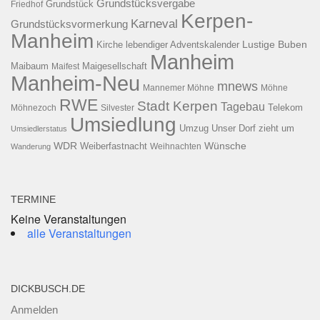
Grundstücksvergabe
Grundstück
Friedhof
Kerpen-
Karneval
Grundstücksvormerkung
Manheim
Kirche
lebendiger Adventskalender
Lustige Buben
Manheim
Maibaum
Maigesellschaft
Maifest
Manheim-Neu
mnews
Mannemer Möhne
Möhne
RWE
Stadt Kerpen
Tagebau
Telekom
Möhnezoch
Silvester
Umsiedlung
Umzug
Unser Dorf zieht um
Umsiedlerstatus
WDR
Weiberfastnacht
Wünsche
Wanderung
Weihnachten
TERMINE
Keine Veranstaltungen
alle Veranstaltungen
DICKBUSCH.DE
Anmelden