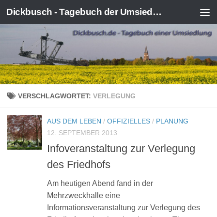
Dickbusch - Tagebuch der Umsiedlung von Kerpen-Manheim
Zum Inhalt springen
VERSCHLAGWORTET:
VERLEGUNG
AUS DEM LEBEN
/
OFFIZIELLES
/
PLANUNG
12. SEPTEMBER 2013
Infoveranstaltung zur Verlegung
des Friedhofs
Am heutigen Abend fand in der
Mehrzweckhalle eine
Informationsveranstaltung zur Verlegung des