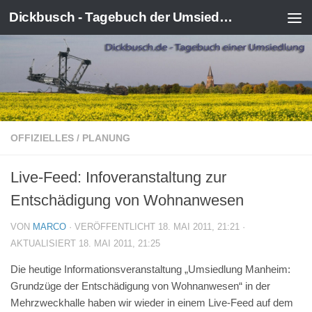
Dickbusch - Tagebuch der Umsiedlung von Kerpen-Manheim
Zum Inhalt springen
OFFIZIELLES
/
PLANUNG
Live-Feed: Infoveranstaltung zur
Entschädigung von Wohnanwesen
VON
MARCO
· VERÖFFENTLICHT
18. MAI 2011, 21:21
·
AKTUALISIERT
18. MAI 2011, 21:25
Die heutige Informationsveranstaltung „Umsiedlung Manheim:
Grundzüge der Entschädigung von Wohnanwesen“ in der
Mehrzweckhalle haben wir wieder in einem Live-Feed auf dem