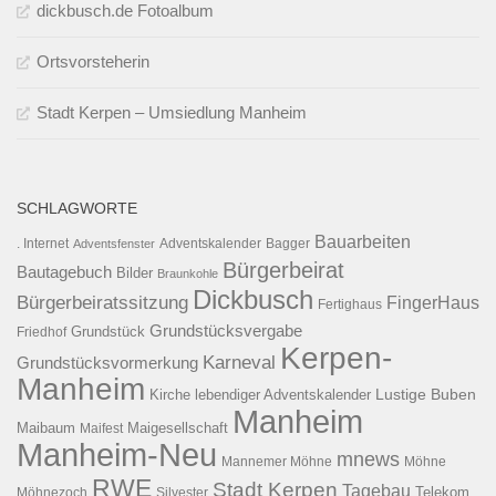
dickbusch.de Fotoalbum
Ortsvorsteherin
Stadt Kerpen – Umsiedlung Manheim
SCHLAGWORTE
Bauarbeiten
. Internet
Adventsfenster
Adventskalender
Bagger
Bürgerbeirat
Bautagebuch
Bilder
Braunkohle
Dickbusch
Bürgerbeiratssitzung
FingerHaus
Fertighaus
Grundstücksvergabe
Grundstück
Friedhof
Kerpen-
Karneval
Grundstücksvormerkung
Manheim
Kirche
lebendiger Adventskalender
Lustige Buben
Manheim
Maibaum
Maigesellschaft
Maifest
Manheim-Neu
mnews
Mannemer Möhne
Möhne
RWE
Stadt Kerpen
Tagebau
Telekom
Möhnezoch
Silvester