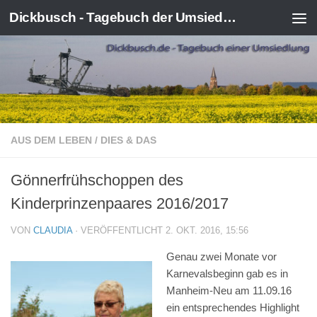
Dickbusch - Tagebuch der Umsiedlung von Kerpen-Manheim
Zum Inhalt springen
AUS DEM LEBEN
/
DIES & DAS
Gönnerfrühschoppen des
Kinderprinzenpaares 2016/2017
VON
CLAUDIA
· VERÖFFENTLICHT
2. OKT. 2016, 15:56
Genau zwei Monate vor
Karnevalsbeginn gab es in
Manheim-Neu am 11.09.16
ein entsprechendes Highlight