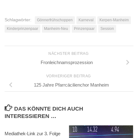
Schlagwörter:
Gönnerfrühschoppen
Karneval
Kerpen-Manheim
Kinderprinzenpaar
Manheim-Neu
Prinzenpaar
Session
NÄCHSTER BEITRAG
Fronleichnamsprozession
VORHERIGER BEITRAG
125 Jahre Pfarrcäcilienchor Manheim
DAS KÖNNTE DICH AUCH
INTERESSIEREN …
Mediathek-Link zur 3. Folge