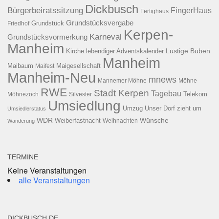
Dickbusch
Bürgerbeiratssitzung
FingerHaus
Fertighaus
Grundstücksvergabe
Grundstück
Friedhof
Kerpen-
Karneval
Grundstücksvormerkung
Manheim
Kirche
lebendiger Adventskalender
Lustige Buben
Manheim
Maibaum
Maigesellschaft
Maifest
Manheim-Neu
mnews
Mannemer Möhne
Möhne
RWE
Stadt Kerpen
Tagebau
Telekom
Möhnezoch
Silvester
Umsiedlung
Umzug
Unser Dorf zieht um
Umsiedlerstatus
WDR
Weiberfastnacht
Wünsche
Wanderung
Weihnachten
TERMINE
Keine Veranstaltungen
alle Veranstaltungen
DICKBUSCH.DE