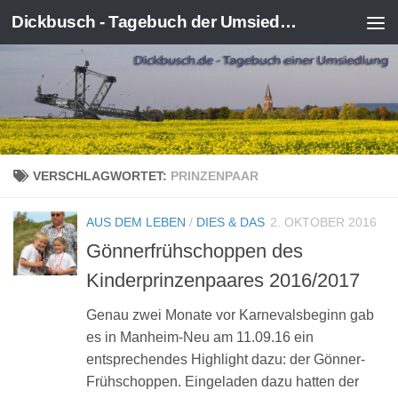
Dickbusch - Tagebuch der Umsiedlung von Kerpen-Manheim
Zum Inhalt springen
VERSCHLAGWORTET:
PRINZENPAAR
AUS DEM LEBEN
/
DIES & DAS
2. OKTOBER 2016
Gönnerfrühschoppen des
Kinderprinzenpaares 2016/2017
Genau zwei Monate vor Karnevalsbeginn gab
es in Manheim-Neu am 11.09.16 ein
entsprechendes Highlight dazu: der Gönner-
Frühschoppen. Eingeladen dazu hatten der