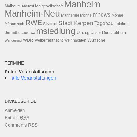
Manheim
Maibaum
Maigesellschaft
Maifest
Manheim-Neu
mnews
Mannemer Möhne
Möhne
RWE
Stadt Kerpen
Tagebau
Telekom
Möhnezoch
Silvester
Umsiedlung
Umzug
Unser Dorf zieht um
Umsiedlerstatus
WDR
Weiberfastnacht
Wünsche
Wanderung
Weihnachten
TERMINE
Keine Veranstaltungen
alle Veranstaltungen
DICKBUSCH.DE
Anmelden
Entries
RSS
Comments
RSS