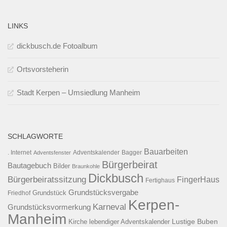
LINKS
dickbusch.de Fotoalbum
Ortsvorsteherin
Stadt Kerpen – Umsiedlung Manheim
SCHLAGWORTE
Bauarbeiten
. Internet
Adventsfenster
Adventskalender
Bagger
Bürgerbeirat
Bautagebuch
Bilder
Braunkohle
Dickbusch
Bürgerbeiratssitzung
FingerHaus
Fertighaus
Grundstücksvergabe
Grundstück
Friedhof
Kerpen-
Karneval
Grundstücksvormerkung
Manheim
Kirche
lebendiger Adventskalender
Lustige Buben