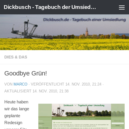
Dickbusch - Tagebuch der Umsiedlung von Kerpen-Manheim
Zum Inhalt springen
DIES & DAS
Goodbye Grün!
VON
MARCO
· VERÖFFENTLICHT
14. NOV. 2010, 21:24
·
AKTUALISIERT
14. NOV. 2010, 21:38
Heute haben
wir das lange
geplante
Redesign