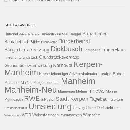
SCHLAGWORTE
Bauarbeiten
. Internet
Adventsfenster
Adventskalender
Bagger
Bürgerbeirat
Bautagebuch
Bilder
Braunkohle
Dickbusch
Bürgerbeiratssitzung
FingerHaus
Fertighaus
Grundstücksvergabe
Grundstück
Friedhof
Kerpen-
Karneval
Grundstücksvormerkung
Manheim
Kirche
lebendiger Adventskalender
Lustige Buben
Manheim
Maibaum
Maigesellschaft
Maifest
Manheim-Neu
mnews
Mannemer Möhne
Möhne
RWE
Stadt Kerpen
Tagebau
Telekom
Möhnezoch
Silvester
Umsiedlung
Umzug
Unser Dorf zieht um
Umsiedlerstatus
WDR
Weiberfastnacht
Wünsche
Wanderung
Weihnachten