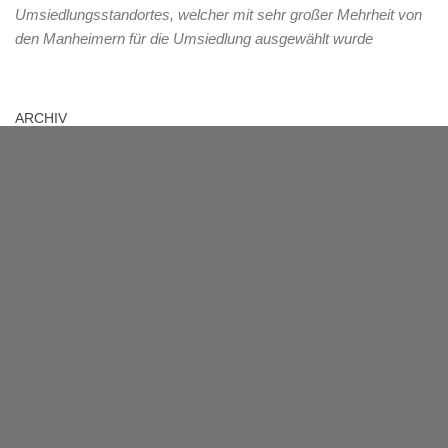
Umsiedlungsstandortes, welcher mit sehr großer Mehrheit von
den Manheimern für die Umsiedlung ausgewählt wurde
ARCHIV
Archiv
MANHEIM
Das Dorf mit über 1000-jähriger Geschichte liegt im Rhein-Erft-
Kreis und muss ab 2012 dem herannahenden
Braunkohletagebau Hambach weichen. 2021 wird die Fläche
des jetzigen Manheim im Tagebau verschwunden sein.
Übergangsweise wird am neuen Standort der Name Manheim-
Neu verwendet, dieser Name soll nach jetzigem Stand nach
abgeschlossener Umsiedlung nicht mehr weiterverwendet,
sondern durch den ursprünglichen Namen Manheim ersetzt