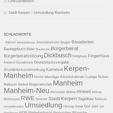
Ortsvorsteherin
Stadt Kerpen – Umsiedlung Manheim
SCHLAGWORTE
Bauarbeiten
. Internet
Adventsfenster
Adventskalender
Bagger
Bürgerbeirat
Bautagebuch
Bilder
Braunkohle
Dickbusch
Bürgerbeiratssitzung
FingerHaus
Fertighaus
Grundstücksvergabe
Grundstück
Friedhof
Kerpen-
Karneval
Grundstücksvormerkung
Manheim
Kirche
lebendiger Adventskalender
Lustige Buben
Manheim
Maibaum
Maigesellschaft
Maifest
Manheim-Neu
mnews
Mannemer Möhne
Möhne
RWE
Stadt Kerpen
Tagebau
Telekom
Möhnezoch
Silvester
Umsiedlung
Umzug
Unser Dorf zieht um
Umsiedlerstatus
WDR
Weiberfastnacht
Wünsche
Wanderung
Weihnachten