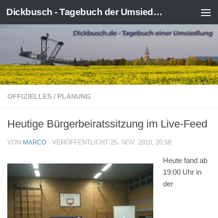
Dickbusch - Tagebuch der Umsiedlung von Kerpen-Manheim
Zum Inhalt springen
OFFIZIELLES
/
PLANUNG
Heutige Bürgerbeiratssitzung im Live-Feed
VON
MARCO
· VERÖFFENTLICHT
25. NOV. 2010, 20:58
Heute fand ab
19:00 Uhr in
der