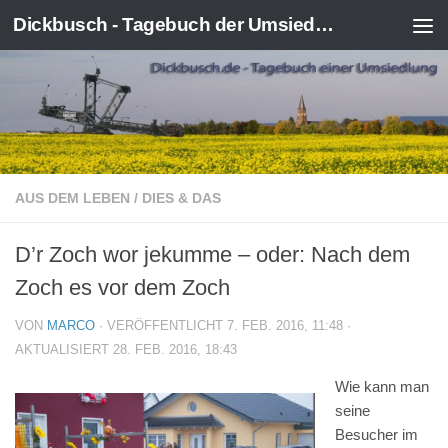
Dickbusch - Tagebuch der Umsiedlung von Kerpen-Manheim
Zum Inhalt springen
AUS DEM LEBEN
/
DIES & DAS
D’r Zoch wor jekumme – oder: Nach dem
Zoch es vor dem Zoch
VON
MARCO
· VERÖFFENTLICHT
7. FEB. 2016, 11:48
·
AKTUALISIERT
28. FEB. 2016, 18:43
Wie kann man
seine
Besucher im