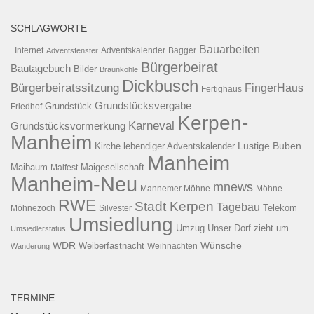
SCHLAGWORTE
Bauarbeiten
. Internet
Adventsfenster
Adventskalender
Bagger
Bürgerbeirat
Bautagebuch
Bilder
Braunkohle
Dickbusch
Bürgerbeiratssitzung
FingerHaus
Fertighaus
Grundstücksvergabe
Grundstück
Friedhof
Kerpen-
Karneval
Grundstücksvormerkung
Manheim
Kirche
lebendiger Adventskalender
Lustige Buben
Manheim
Maibaum
Maigesellschaft
Maifest
Manheim-Neu
mnews
Mannemer Möhne
Möhne
RWE
Stadt Kerpen
Tagebau
Telekom
Möhnezoch
Silvester
Umsiedlung
Umzug
Unser Dorf zieht um
Umsiedlerstatus
WDR
Weiberfastnacht
Wünsche
Wanderung
Weihnachten
TERMINE