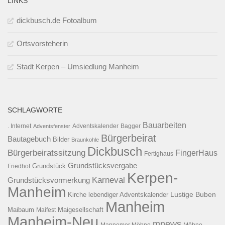
LINKS
dickbusch.de Fotoalbum
Ortsvorsteherin
Stadt Kerpen – Umsiedlung Manheim
SCHLAGWORTE
Bauarbeiten
. Internet
Adventsfenster
Adventskalender
Bagger
Bürgerbeirat
Bautagebuch
Bilder
Braunkohle
Dickbusch
Bürgerbeiratssitzung
FingerHaus
Fertighaus
Grundstücksvergabe
Grundstück
Friedhof
Kerpen-
Karneval
Grundstücksvormerkung
Manheim
Kirche
lebendiger Adventskalender
Lustige Buben
Manheim
Maibaum
Maigesellschaft
Maifest
Manheim-Neu
mnews