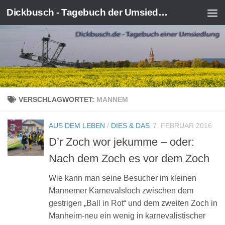
Dickbusch - Tagebuch der Umsiedlung von Kerpen-Manheim
Zum Inhalt springen
VERSCHLAGWORTET:
MANNEM
AUS DEM LEBEN
/
DIES & DAS
7. FEBRUAR 2016
D’r Zoch wor jekumme – oder:
Nach dem Zoch es vor dem Zoch
Wie kann man seine Besucher im kleinen
Mannemer Karnevalsloch zwischen dem
gestrigen „Ball in Rot“ und dem zweiten Zoch in
Manheim-neu ein wenig in karnevalistischer