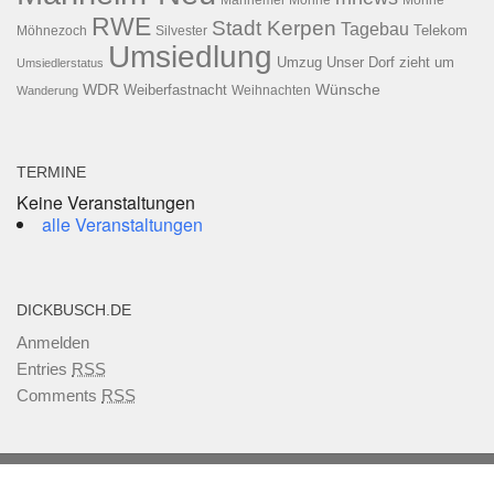
Mannemer Möhne
Möhne
RWE
Stadt Kerpen
Tagebau
Telekom
Möhnezoch
Silvester
Umsiedlung
Umzug
Unser Dorf zieht um
Umsiedlerstatus
WDR
Weiberfastnacht
Wünsche
Wanderung
Weihnachten
TERMINE
Keine Veranstaltungen
alle Veranstaltungen
DICKBUSCH.DE
Anmelden
Entries
RSS
Comments
RSS