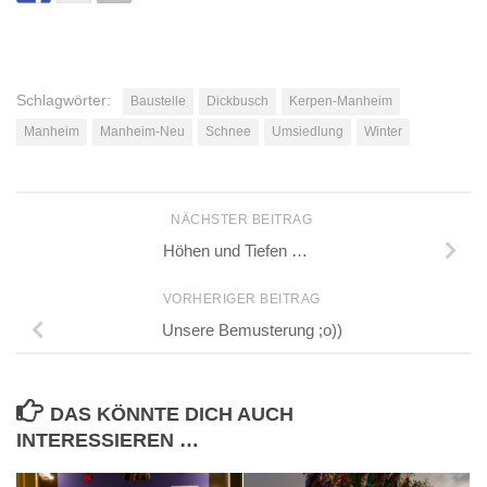
Schlagwörter:
Baustelle
Dickbusch
Kerpen-Manheim
Manheim
Manheim-Neu
Schnee
Umsiedlung
Winter
NÄCHSTER BEITRAG
Höhen und Tiefen …
VORHERIGER BEITRAG
Unsere Bemusterung ;o))
DAS KÖNNTE DICH AUCH
INTERESSIEREN …