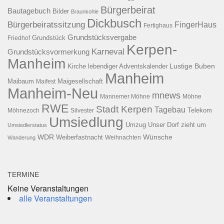
Bürgerbeirat
Bautagebuch
Bilder
Braunkohle
Dickbusch
Bürgerbeiratssitzung
FingerHaus
Fertighaus
Grundstücksvergabe
Grundstück
Friedhof
Kerpen-
Karneval
Grundstücksvormerkung
Manheim
Kirche
lebendiger Adventskalender
Lustige Buben
Manheim
Maibaum
Maigesellschaft
Maifest
Manheim-Neu
mnews
Mannemer Möhne
Möhne
RWE
Stadt Kerpen
Tagebau
Telekom
Möhnezoch
Silvester
Umsiedlung
Umzug
Unser Dorf zieht um
Umsiedlerstatus
WDR
Weiberfastnacht
Wünsche
Wanderung
Weihnachten
TERMINE
Keine Veranstaltungen
alle Veranstaltungen