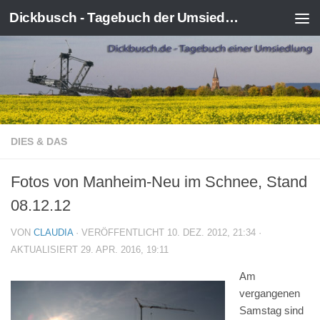
Dickbusch - Tagebuch der Umsiedlung von Kerpen-Manheim
Zum Inhalt springen
DIES & DAS
Fotos von Manheim-Neu im Schnee, Stand
08.12.12
VON
CLAUDIA
· VERÖFFENTLICHT
10. DEZ. 2012, 21:34
·
AKTUALISIERT
29. APR. 2016, 19:11
Am
vergangenen
Samstag sind