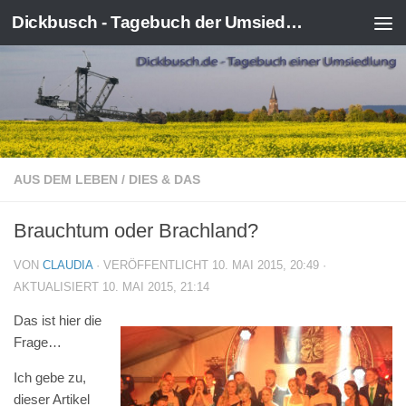
Dickbusch - Tagebuch der Umsiedlung von Kerpen-Manheim
Zum Inhalt springen
AUS DEM LEBEN
/
DIES & DAS
Brauchtum oder Brachland?
VON
CLAUDIA
· VERÖFFENTLICHT
10. MAI 2015, 20:49
·
AKTUALISIERT
10. MAI 2015, 21:14
Das ist hier die
Frage…
Ich gebe zu,
dieser Artikel