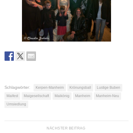
Schlagwörter:
Kerpen-Manheim
Krönungsball
Lustige Buben
Maifest
Maigesellschaft
Maikönig
Manheim
Manheim-Neu
Umsiedlung
NÄCHSTER BEITRAG