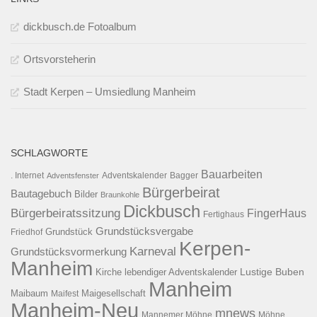
dickbusch.de Fotoalbum
Ortsvorsteherin
Stadt Kerpen – Umsiedlung Manheim
SCHLAGWORTE
Bauarbeiten
. Internet
Adventsfenster
Adventskalender
Bagger
Bürgerbeirat
Bautagebuch
Bilder
Braunkohle
Dickbusch
Bürgerbeiratssitzung
FingerHaus
Fertighaus
Grundstücksvergabe
Grundstück
Friedhof
Kerpen-
Karneval
Grundstücksvormerkung
Manheim
Kirche
lebendiger Adventskalender
Lustige Buben
Manheim
Maibaum
Maigesellschaft
Maifest
Manheim-Neu
mnews
Mannemer Möhne
Möhne