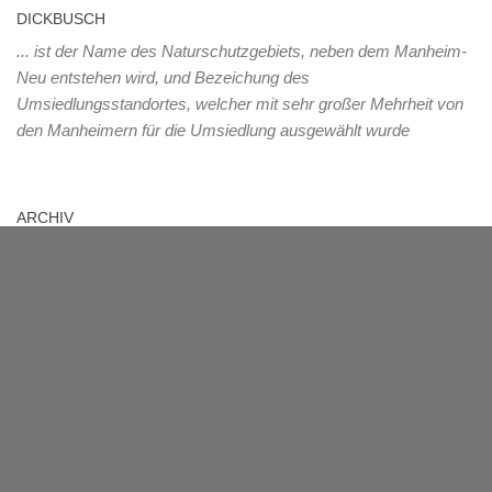
DICKBUSCH
... ist der Name des Naturschutzgebiets, neben dem Manheim-
Neu entstehen wird, und Bezeichung des
Umsiedlungsstandortes, welcher mit sehr großer Mehrheit von
den Manheimern für die Umsiedlung ausgewählt wurde
ARCHIV
Archiv
MANHEIM
Das Dorf mit über 1000-jähriger Geschichte liegt im Rhein-Erft-
Kreis und muss ab 2012 dem herannahenden
Braunkohletagebau Hambach weichen. 2021 wird die Fläche
des jetzigen Manheim im Tagebau verschwunden sein.
Übergangsweise wird am neuen Standort der Name Manheim-