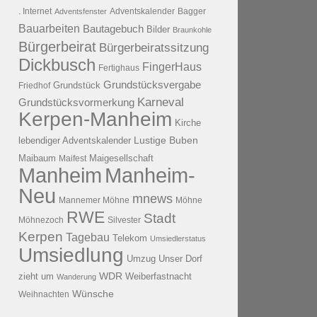
. Internet
Adventsfenster
Adventskalender
Bagger
Bauarbeiten
Bautagebuch
Bilder
Braunkohle
Bürgerbeirat
Bürgerbeiratssitzung
Dickbusch
FingerHaus
Fertighaus
Grundstücksvergabe
Grundstück
Friedhof
Karneval
Grundstücksvormerkung
Kerpen-Manheim
Kirche
lebendiger Adventskalender
Lustige Buben
Maibaum
Maigesellschaft
Maifest
Manheim
Manheim-
Neu
mnews
Mannemer Möhne
Möhne
RWE
Stadt
Möhnezoch
Silvester
Kerpen
Tagebau
Telekom
Umsiedlerstatus
Umsiedlung
Umzug
Unser Dorf
WDR
zieht um
Weiberfastnacht
Wanderung
Wünsche
Weihnachten