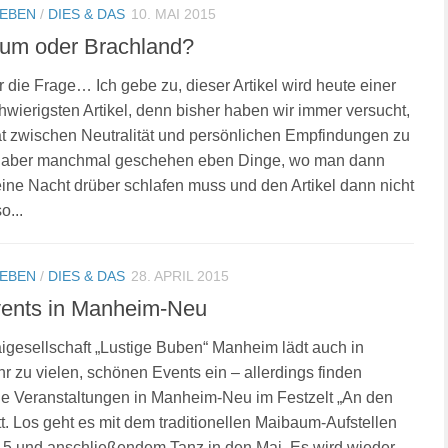
LEBEN
/
DIES & DAS
10. MAI 2015
um oder Brachland?
er die Frage… Ich gebe zu, dieser Artikel wird heute einer
hwierigsten Artikel, denn bisher haben wir immer versucht,
 zwischen Neutralität und persönlichen Empfindungen zu
– aber manchmal geschehen eben Dinge, wo man dann
ine Nacht drüber schlafen muss und den Artikel dann nicht
o...
LEBEN
/
DIES & DAS
28. APRIL 2015
vents in Manheim-Neu
gesellschaft „Lustige Buben“ Manheim lädt auch in
r zu vielen, schönen Events ein – allerdings finden
le Veranstaltungen in Manheim-Neu im Festzelt „An den
tt. Los geht es mit dem traditionellen Maibaum-Aufstellen
5 und anschließendem Tanz in den Mai. Es wird wieder