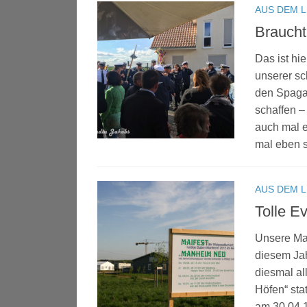
AUS DEM 
Braucht
Das ist hi
unserer sc
den Spagat
schaffen 
auch mal e
mal eben s
AUS DEM 
Tolle E
Unsere Mai
diesem Jah
diesmal al
Höfen“ sta
am 30.04.1