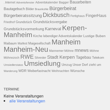
Bauarbeiten
. Internet
Adventsfenster
Adventskalender
Bagger
Bürgerbeirat
Bautagebuch
Bilder
Braunkohle
Dickbusch
Bürgerbeiratssitzung
FingerHaus
Fertighaus
Grundstücksvergabe
Grundstück
Friedhof
Kerpen-
Karneval
Grundstücksvormerkung
Manheim
Kirche
lebendiger Adventskalender
Lustige Buben
Manheim
Maibaum
Maigesellschaft
Maifest
Manheim-Neu
mnews
Mannemer Möhne
Möhne
RWE
Stadt Kerpen
Tagebau
Telekom
Möhnezoch
Silvester
Umsiedlung
Umzug
Unser Dorf zieht um
Umsiedlerstatus
WDR
Weiberfastnacht
Wünsche
Wanderung
Weihnachten
TERMINE
Keine Veranstaltungen
alle Veranstaltungen