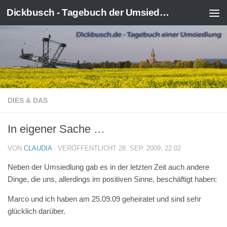
Dickbusch - Tagebuch der Umsiedlung von Kerpen-Manheim
Zum Inhalt springen
DIES & DAS
In eigener Sache …
VON
CLAUDIA
· VERÖFFENTLICHT
28. SEP. 2009, 22:02
Neben der Umsiedlung gab es in der letzten Zeit auch andere
Dinge, die uns, allerdings im positiven Sinne, beschäftigt haben:
Marco und ich haben am 25.09.09 geheiratet und sind sehr
glücklich darüber.