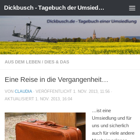
Dickbusch - Tagebuch der Umsiedlung von Kerpen-Manheim
Zum Inhalt springen
AUS DEM LEBEN
/
DIES & DAS
Eine Reise in die Vergangenheit…
VON
CLAUDIA
· VERÖFFENTLICHT
1. NOV. 2013, 11:56
·
AKTUALISIERT
1. NOV. 2013, 16:04
…ist eine
Umsiedlung und für
uns und sicherlich
auch für viele andere