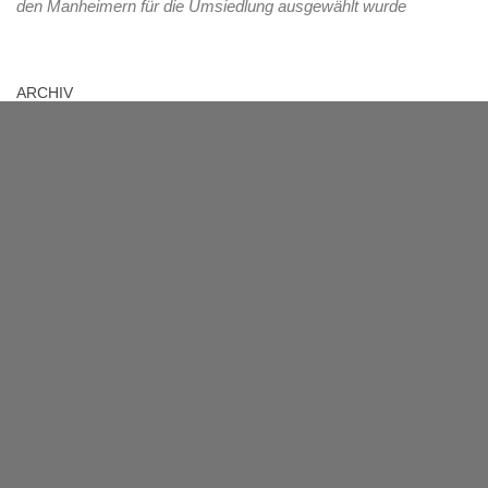
den Manheimern für die Umsiedlung ausgewählt wurde
ARCHIV
Archiv
MANHEIM
Das Dorf mit über 1000-jähriger Geschichte liegt im Rhein-Erft-
Kreis und muss ab 2012 dem herannahenden
Braunkohletagebau Hambach weichen. 2021 wird die Fläche
des jetzigen Manheim im Tagebau verschwunden sein.
Übergangsweise wird am neuen Standort der Name Manheim-
Neu verwendet, dieser Name soll nach jetzigem Stand nach
abgeschlossener Umsiedlung nicht mehr weiterverwendet,
sondern durch den ursprünglichen Namen Manheim ersetzt
werden.