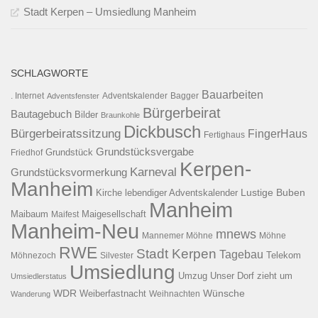
Stadt Kerpen – Umsiedlung Manheim
SCHLAGWORTE
Bauarbeiten
. Internet
Adventsfenster
Adventskalender
Bagger
Bürgerbeirat
Bautagebuch
Bilder
Braunkohle
Dickbusch
Bürgerbeiratssitzung
FingerHaus
Fertighaus
Grundstücksvergabe
Grundstück
Friedhof
Kerpen-
Karneval
Grundstücksvormerkung
Manheim
Kirche
lebendiger Adventskalender
Lustige Buben
Manheim
Maibaum
Maigesellschaft
Maifest
Manheim-Neu
mnews
Mannemer Möhne
Möhne
RWE
Stadt Kerpen
Tagebau
Telekom
Möhnezoch
Silvester
Umsiedlung
Umzug
Unser Dorf zieht um
Umsiedlerstatus
WDR
Weiberfastnacht
Wünsche
Wanderung
Weihnachten