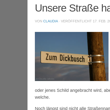
Unsere Straße 
VON
CLAUDIA
· VERÖFFENTLICHT
17. FEB. 2
oder jenes Schild angebracht wird, abe
welche.
Noch längst sind nicht alle Straßenn