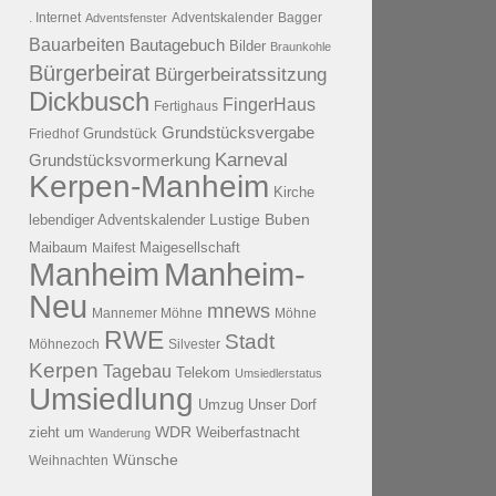
. Internet
Adventsfenster
Adventskalender
Bagger
Bauarbeiten
Bautagebuch
Bilder
Braunkohle
Bürgerbeirat
Bürgerbeiratssitzung
Dickbusch
FingerHaus
Fertighaus
Grundstücksvergabe
Grundstück
Friedhof
Karneval
Grundstücksvormerkung
Kerpen-Manheim
Kirche
lebendiger Adventskalender
Lustige Buben
Maibaum
Maigesellschaft
Maifest
Manheim
Manheim-
Neu
mnews
Mannemer Möhne
Möhne
RWE
Stadt
Möhnezoch
Silvester
Kerpen
Tagebau
Telekom
Umsiedlerstatus
Umsiedlung
Umzug
Unser Dorf
WDR
zieht um
Weiberfastnacht
Wanderung
Wünsche
Weihnachten