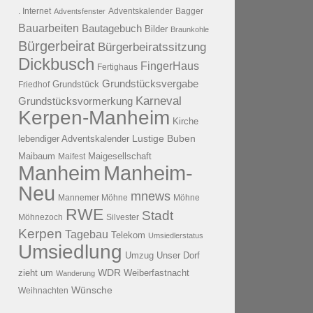
. Internet
Adventsfenster
Adventskalender
Bagger
Bauarbeiten
Bautagebuch
Bilder
Braunkohle
Bürgerbeirat
Bürgerbeiratssitzung
Dickbusch
FingerHaus
Fertighaus
Grundstücksvergabe
Grundstück
Friedhof
Karneval
Grundstücksvormerkung
Kerpen-Manheim
Kirche
lebendiger Adventskalender
Lustige Buben
Maibaum
Maigesellschaft
Maifest
Manheim
Manheim-
Neu
mnews
Mannemer Möhne
Möhne
RWE
Stadt
Möhnezoch
Silvester
Kerpen
Tagebau
Telekom
Umsiedlerstatus
Umsiedlung
Umzug
Unser Dorf
WDR
zieht um
Weiberfastnacht
Wanderung
Wünsche
Weihnachten