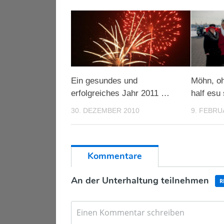
Ein gesundes und
Möhn, oh
erfolgreiches Jahr 2011 …
half es
30. DEZEMBER 2010
9. FEBRU