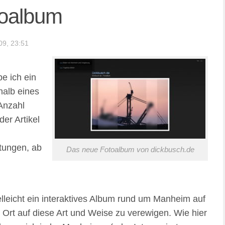
toalbum
09, 23:51
be ich ein
halb eines
 Anzahl
der Artikel
tungen, ab
Das neue Fotoalbum von dickbusch.de
d
elleicht ein interaktives Album rund um Manheim auf
 Ort auf diese Art und Weise zu verewigen. Wie hier