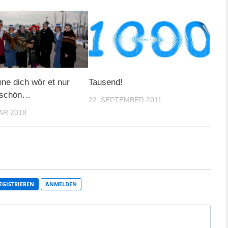
ne dich wör et nur
Tausend!
u schön…
22. SEPTEMBER 2011
AR 2018