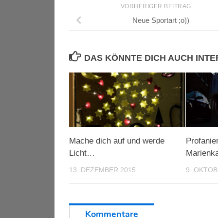
VORHERIGER BEITRAG
Neue Sportart ;o))
DAS KÖNNTE DICH AUCH INT
Mache dich auf und werde
Profanie
Licht…
Marienka
13. DEZEMBER 2015
9. OKTOB