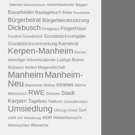
. Internet
Adventsfenster
Adventskalender
Bagger
Bauarbeiten
Bautagebuch
Bilder
Braunkohle
Bürgerbeirat
Bürgerbeiratssitzung
Dickbusch
FingerHaus
Fertighaus
Grundstücksvergabe
Grundstück
Friedhof
Karneval
Grundstücksvormerkung
Kerpen-Manheim
Kirche
lebendiger Adventskalender
Lustige Buben
Maibaum
Maigesellschaft
Maifest
Manheim
Manheim-
Neu
mnews
Mannemer Möhne
Möhne
RWE
Stadt
Möhnezoch
Silvester
Kerpen
Tagebau
Telekom
Umsiedlerstatus
Umsiedlung
Umzug
Unser Dorf
WDR
zieht um
Weiberfastnacht
Wanderung
Wünsche
Weihnachten