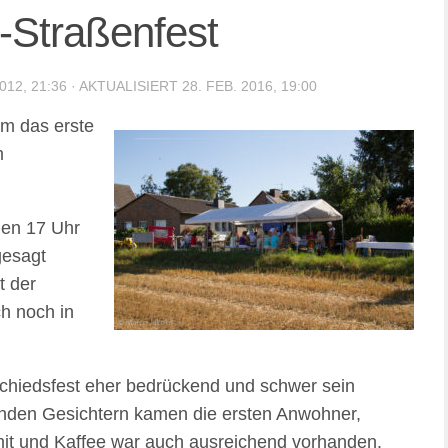
-Straßenfest
012, 21:36
· AKTUALISIERT
28. FEB. 2016, 19:00
m das erste
m
gen 17 Uhr
gesagt
t der
h noch in
chiedsfest eher bedrückend und schwer sein
lenden Gesichtern kamen die ersten Anwohner,
it und Kaffee war auch ausreichend vorhanden.