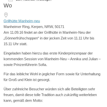
Wo
ICS herunterladen
Google Kalender
iCalendar
Office 365
Outlook Live
Grillhütte Manheim-neu
Manheimer Ring, Kerpen, NRW, 50171
Am 11.09.16 findet an der Grillhütte in Manheim-Neu der
„Gönnerfrühschoppen“ in der jecken Zeit von 11.11 Uhr bis
15.11 Uhr statt.
Eingeladen haben hierzu das erste Kinderprinzenpaar der
kommenden Session von Manheim-Neu – Annika und Julian –
sowie Prinzenführerin Sofia.
Für das leibliche Wohl in jeglicher Form sowie für Unterhaltung
für Groß und Klein ist gesorgt.
Über zahlreiche Besucher würden sich alle Beteiligten sehr
freuen, damit diese tolle Tradition auch zukünftig weiterleben
kann, gemäß dem Motto: