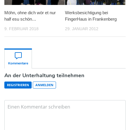
Möhn, ohne dich wör et nur
Werksbesichtigung bei
half esu schön…
FingerHaus in Frankenberg
9. FEBRUAR 2018
29. JANUAR 2012