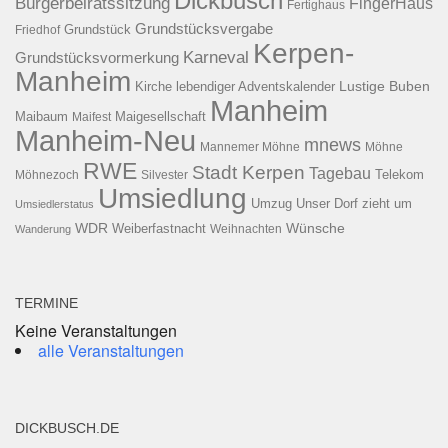
Dickbusch
Bürgerbeiratssitzung
FingerHaus
Fertighaus
Grundstücksvergabe
Grundstück
Friedhof
Kerpen-
Karneval
Grundstücksvormerkung
Manheim
Kirche
lebendiger Adventskalender
Lustige Buben
Manheim
Maibaum
Maigesellschaft
Maifest
Manheim-Neu
mnews
Mannemer Möhne
Möhne
RWE
Stadt Kerpen
Tagebau
Telekom
Möhnezoch
Silvester
Umsiedlung
Umzug
Unser Dorf zieht um
Umsiedlerstatus
WDR
Weiberfastnacht
Wünsche
Wanderung
Weihnachten
TERMINE
Keine Veranstaltungen
alle Veranstaltungen
DICKBUSCH.DE