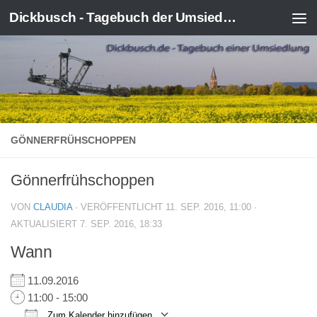
Dickbusch - Tagebuch der Umsiedlung von Kerpen-Manheim
Zum Inhalt springen
GÖNNERFRÜHSCHOPPEN
Gönnerfrühschoppen
VON
CLAUDIA
· VERÖFFENTLICHT
11. SEP. 2016, 11:00
·
AKTUALISIERT
7. SEP. 2016, 18:33
Wann
11.09.2016
11:00 - 15:00
Zum Kalender hinzufügen