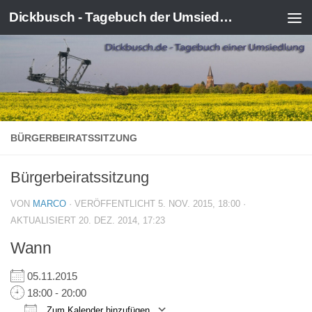
Dickbusch - Tagebuch der Umsiedlung von Kerpen-Manheim
Zum Inhalt springen
BÜRGERBEIRATSSITZUNG
Bürgerbeiratssitzung
VON
MARCO
· VERÖFFENTLICHT
5. NOV. 2015, 18:00
·
AKTUALISIERT
20. DEZ. 2014, 17:23
Wann
05.11.2015
18:00 - 20:00
Zum Kalender hinzufügen