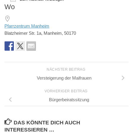
Wo
ICS herunterladen
Google Kalender
iCalendar
Office 365
Outlook Live
Pfarrzentrum Manheim
Blatzheimer Str. 1a, Manheim, 50170
NÄCHSTER BEITRAG
Versteigerung der Maifrauen
VORHERIGER BEITRAG
Bürgerbeiratssitzung
DAS KÖNNTE DICH AUCH
INTERESSIEREN …