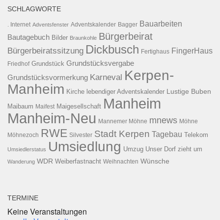
SCHLAGWORTE
Bauarbeiten
. Internet
Adventsfenster
Adventskalender
Bagger
Bürgerbeirat
Bautagebuch
Bilder
Braunkohle
Dickbusch
Bürgerbeiratssitzung
FingerHaus
Fertighaus
Grundstücksvergabe
Grundstück
Friedhof
Kerpen-
Karneval
Grundstücksvormerkung
Manheim
Kirche
lebendiger Adventskalender
Lustige Buben
Manheim
Maibaum
Maigesellschaft
Maifest
Manheim-Neu
mnews
Mannemer Möhne
Möhne
RWE
Stadt Kerpen
Tagebau
Telekom
Möhnezoch
Silvester
Umsiedlung
Umzug
Unser Dorf zieht um
Umsiedlerstatus
WDR
Weiberfastnacht
Wünsche
Wanderung
Weihnachten
TERMINE
Keine Veranstaltungen