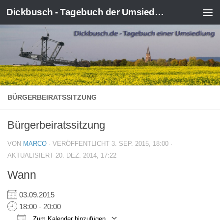
Dickbusch - Tagebuch der Umsiedlung von Kerpen-Manheim
Zum Inhalt springen
BÜRGERBEIRATSSITZUNG
Bürgerbeiratssitzung
VON
MARCO
· VERÖFFENTLICHT
3. SEP. 2015, 18:00
·
AKTUALISIERT
20. DEZ. 2014, 17:22
Wann
03.09.2015
18:00 - 20:00
Zum Kalender hinzufügen