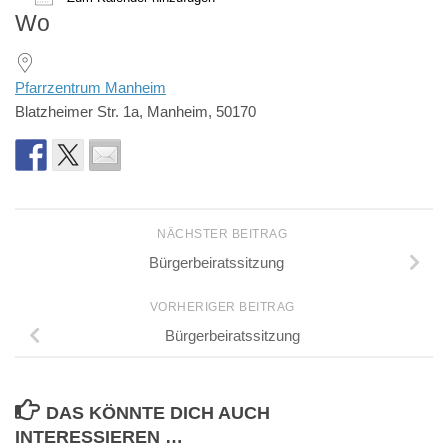
Wo
ICS herunterladen
Google Kalender
iCalendar
Office 365
Outlook Live
Pfarrzentrum Manheim
Blatzheimer Str. 1a, Manheim, 50170
NÄCHSTER BEITRAG
Bürgerbeiratssitzung
VORHERIGER BEITRAG
Bürgerbeiratssitzung
DAS KÖNNTE DICH AUCH
INTERESSIEREN …