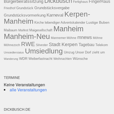
Dickbusch
Bürgerbeiratssitzung
FingerHaus
Fertighaus
Grundstücksvergabe
Grundstück
Friedhof
Kerpen-
Karneval
Grundstücksvormerkung
Manheim
Kirche
lebendiger Adventskalender
Lustige Buben
Manheim
Maibaum
Maigesellschaft
Maifest
Manheim-Neu
mnews
Mannemer Möhne
Möhne
RWE
Stadt Kerpen
Tagebau
Telekom
Möhnezoch
Silvester
Umsiedlung
Umzug
Unser Dorf zieht um
Umsiedlerstatus
WDR
Weiberfastnacht
Wünsche
Wanderung
Weihnachten
TERMINE
Keine Veranstaltungen
alle Veranstaltungen
DICKBUSCH.DE