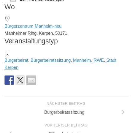
Wo
ICS herunterladen
Google Kalender
iCalendar
Office 365
Outlook Live
Bürgerzentrum Manheim-neu
Manheimer Ring, Kerpen, 50171
Veranstaltungstyp
Bürgerbeirat
,
Bürgerbeiratssitzung
,
Manheim
,
RWE
,
Stadt
Kerpen
NÄCHSTER BEITRAG
Bürgerbeiratssitzung
VORHERIGER BEITRAG