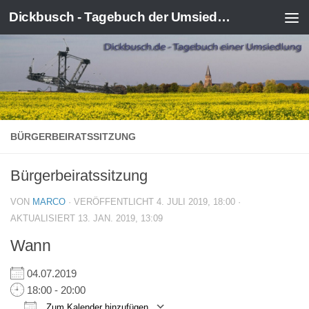
Dickbusch - Tagebuch der Umsiedlung von Kerpen-Manheim
Zum Inhalt springen
BÜRGERBEIRATSSITZUNG
Bürgerbeiratssitzung
VON
MARCO
· VERÖFFENTLICHT
4. JULI 2019, 18:00
·
AKTUALISIERT
13. JAN. 2019, 13:09
Wann
04.07.2019
18:00 - 20:00
Zum Kalender hinzufügen