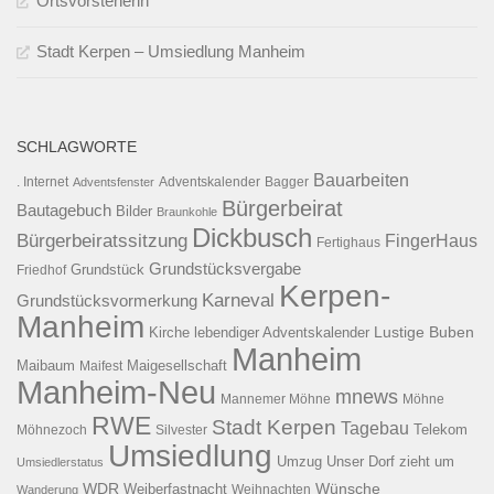
Ortsvorsteherin
Stadt Kerpen – Umsiedlung Manheim
SCHLAGWORTE
Bauarbeiten
. Internet
Adventsfenster
Adventskalender
Bagger
Bürgerbeirat
Bautagebuch
Bilder
Braunkohle
Dickbusch
Bürgerbeiratssitzung
FingerHaus
Fertighaus
Grundstücksvergabe
Grundstück
Friedhof
Kerpen-
Karneval
Grundstücksvormerkung
Manheim
Kirche
lebendiger Adventskalender
Lustige Buben
Manheim
Maibaum
Maigesellschaft
Maifest
Manheim-Neu
mnews
Mannemer Möhne
Möhne
RWE
Stadt Kerpen
Tagebau
Telekom
Möhnezoch
Silvester
Umsiedlung
Umzug
Unser Dorf zieht um
Umsiedlerstatus
WDR
Weiberfastnacht
Wünsche
Wanderung
Weihnachten