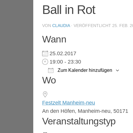
Ball in Rot
VON
CLAUDIA
· VERÖFFENTLICHT
25. FEB. 2
Wann
25.02.2017
19:00 - 23:30
Zum Kalender hinzufügen
Wo
ICS herunterladen
Google Kalender
iCalendar
Office 365
Outlook 
Festzelt Manheim-neu
An den Höfen, Manheim-neu, 50171
Veranstaltungstyp