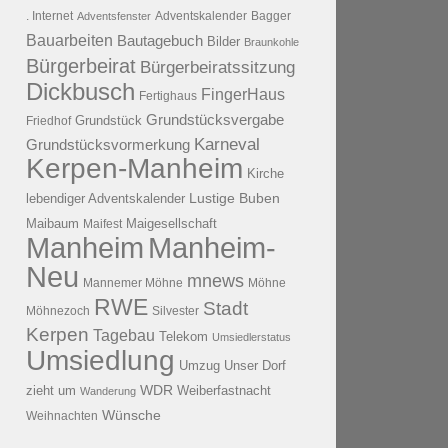
. Internet
Adventsfenster
Adventskalender
Bagger
Bauarbeiten
Bautagebuch
Bilder
Braunkohle
Bürgerbeirat
Bürgerbeiratssitzung
Dickbusch
FingerHaus
Fertighaus
Grundstücksvergabe
Grundstück
Friedhof
Karneval
Grundstücksvormerkung
Kerpen-Manheim
Kirche
lebendiger Adventskalender
Lustige Buben
Maibaum
Maigesellschaft
Maifest
Manheim
Manheim-
Neu
mnews
Mannemer Möhne
Möhne
RWE
Stadt
Möhnezoch
Silvester
Kerpen
Tagebau
Telekom
Umsiedlerstatus
Umsiedlung
Umzug
Unser Dorf
WDR
zieht um
Weiberfastnacht
Wanderung
Wünsche
Weihnachten