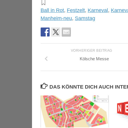
Ball in Rot
,
Festzelt
,
Karneval
,
Karnev
Manheim-neu
,
Samstag
VORHERIGER BEITRAG
Kölsche Messe
DAS KÖNNTE DICH AUCH INT