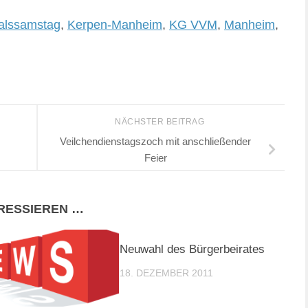
alssamstag
,
Kerpen-Manheim
,
KG VVM
,
Manheim
,
NÄCHSTER BEITRAG
Veilchendienstagszoch mit anschließender
Feier
ERESSIEREN …
Neuwahl des Bürgerbeirates
18. DEZEMBER 2011