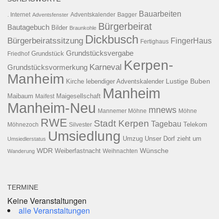
Bauarbeiten
. Internet
Adventsfenster
Adventskalender
Bagger
Bürgerbeirat
Bautagebuch
Bilder
Braunkohle
Dickbusch
Bürgerbeiratssitzung
FingerHaus
Fertighaus
Grundstücksvergabe
Grundstück
Friedhof
Kerpen-
Karneval
Grundstücksvormerkung
Manheim
Kirche
lebendiger Adventskalender
Lustige Buben
Manheim
Maibaum
Maigesellschaft
Maifest
Manheim-Neu
mnews
Mannemer Möhne
Möhne
RWE
Stadt Kerpen
Tagebau
Telekom
Möhnezoch
Silvester
Umsiedlung
Umzug
Unser Dorf zieht um
Umsiedlerstatus
WDR
Weiberfastnacht
Wünsche
Wanderung
Weihnachten
TERMINE
Keine Veranstaltungen
alle Veranstaltungen