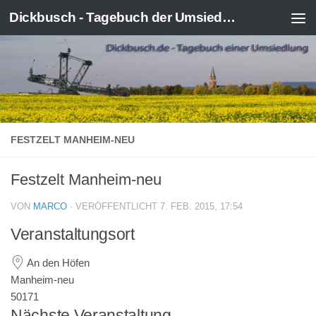
Dickbusch - Tagebuch der Umsiedlung von Kerpen-Manheim
Zum Inhalt springen
FESTZELT MANHEIM-NEU
Festzelt Manheim-neu
VON
MARCO
· VERÖFFENTLICHT
7. FEB. 2015, 17:54
Veranstaltungsort
An den Höfen
Manheim-neu
50171
Nächste Veranstaltung