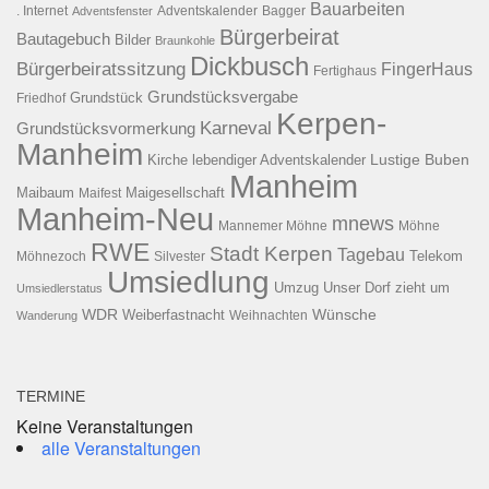
Bauarbeiten
. Internet
Adventsfenster
Adventskalender
Bagger
Bürgerbeirat
Bautagebuch
Bilder
Braunkohle
Dickbusch
Bürgerbeiratssitzung
FingerHaus
Fertighaus
Grundstücksvergabe
Grundstück
Friedhof
Kerpen-
Karneval
Grundstücksvormerkung
Manheim
Kirche
lebendiger Adventskalender
Lustige Buben
Manheim
Maibaum
Maigesellschaft
Maifest
Manheim-Neu
mnews
Mannemer Möhne
Möhne
RWE
Stadt Kerpen
Tagebau
Telekom
Möhnezoch
Silvester
Umsiedlung
Umzug
Unser Dorf zieht um
Umsiedlerstatus
WDR
Weiberfastnacht
Wünsche
Wanderung
Weihnachten
TERMINE
Keine Veranstaltungen
alle Veranstaltungen