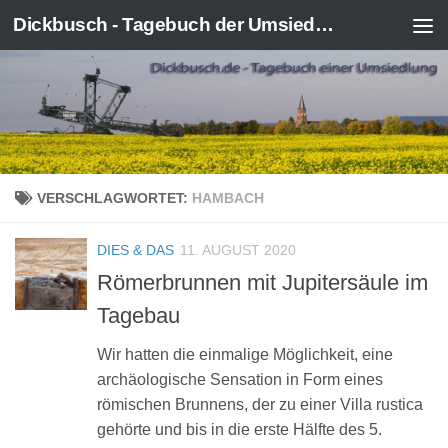
Dickbusch - Tagebuch der Umsiedlung von Kerpen-Manheim
Zum Inhalt springen
VERSCHLAGWORTET:
HAMBACH
DIES & DAS
11. AUGUST 2020
Römerbrunnen mit Jupitersäule im
Tagebau
Wir hatten die einmalige Möglichkeit, eine
archäologische Sensation in Form eines
römischen Brunnens, der zu einer Villa rustica
gehörte und bis in die erste Hälfte des 5.