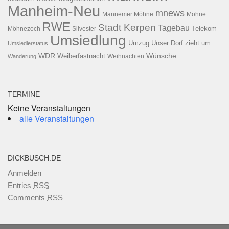
Manheim-Neu
mnews
Mannemer Möhne
Möhne
RWE
Stadt Kerpen
Tagebau
Telekom
Möhnezoch
Silvester
Umsiedlung
Umzug
Unser Dorf zieht um
Umsiedlerstatus
WDR
Weiberfastnacht
Wünsche
Wanderung
Weihnachten
TERMINE
Keine Veranstaltungen
alle Veranstaltungen
DICKBUSCH.DE
Anmelden
Entries
RSS
Comments
RSS