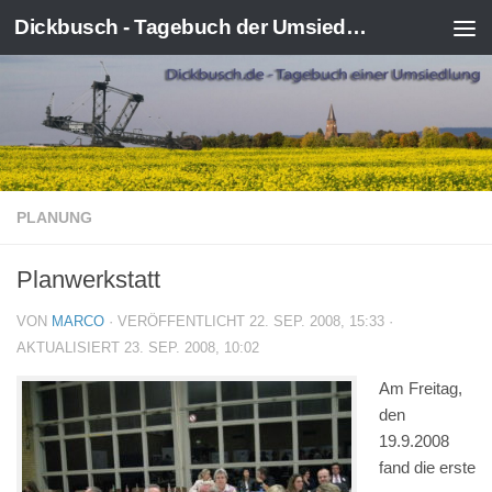
Dickbusch - Tagebuch der Umsiedlung von Kerpen-Manheim
Zum Inhalt springen
PLANUNG
Planwerkstatt
VON
MARCO
· VERÖFFENTLICHT
22. SEP. 2008, 15:33
·
AKTUALISIERT
23. SEP. 2008, 10:02
Am Freitag,
den
19.9.2008
fand die erste