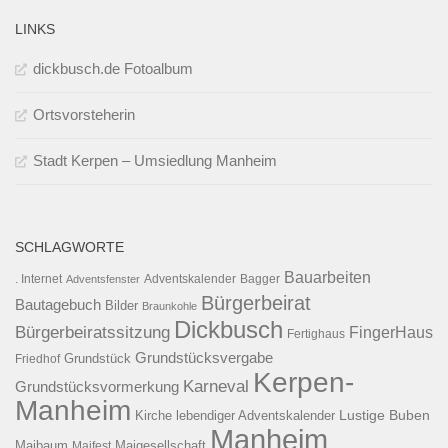
LINKS
dickbusch.de Fotoalbum
Ortsvorsteherin
Stadt Kerpen – Umsiedlung Manheim
SCHLAGWORTE
Bauarbeiten
. Internet
Adventsfenster
Adventskalender
Bagger
Bürgerbeirat
Bautagebuch
Bilder
Braunkohle
Dickbusch
Bürgerbeiratssitzung
FingerHaus
Fertighaus
Grundstücksvergabe
Grundstück
Friedhof
Kerpen-
Karneval
Grundstücksvormerkung
Manheim
Kirche
lebendiger Adventskalender
Lustige Buben
Manheim
Maibaum
Maigesellschaft
Maifest