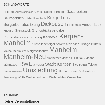
SCHLAGWORTE
Bauarbeiten
. Internet
Adventsfenster
Adventskalender
Bagger
Bürgerbeirat
Bautagebuch
Bilder
Braunkohle
Dickbusch
Bürgerbeiratssitzung
FingerHaus
Fertighaus
Grundstücksvergabe
Grundstück
Friedhof
Kerpen-
Karneval
Grundstücksvormerkung
Manheim
Kirche
lebendiger Adventskalender
Lustige Buben
Manheim
Maibaum
Maigesellschaft
Maifest
Manheim-Neu
mnews
Mannemer Möhne
Möhne
RWE
Stadt Kerpen
Tagebau
Telekom
Möhnezoch
Silvester
Umsiedlung
Umzug
Unser Dorf zieht um
Umsiedlerstatus
WDR
Weiberfastnacht
Wünsche
Wanderung
Weihnachten
TERMINE
Keine Veranstaltungen