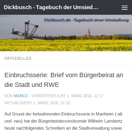
Dickbusch - Tagebuch der Umsiedlung von Kerpen-Manheim
Zum Inhalt springen
OFFIZIELLES
Einbruchsserie: Brief vom Bürgerbeirat an
die Stadt und RWE
VON
MARCO
· VERÖFFENTLICHT
1. MÄRZ 2016, 12:17
·
AKTUALISIERT
1. MÄRZ 2016, 12:18
Auf Grund der fortwährenden Einbruchsserie in Manheim (-alt
und -neu) hat der Bürgerbeiratsvorsitzende Wilhelm Lambertz
heute nachfolgendes Schreiben an die Stadtverwaltung sowie