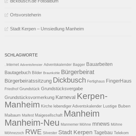
dickbusch.de Fotoalbum
Ortsvorsteherin
Stadt Kerpen – Umsiedlung Manheim
SCHLAGWORTE
Bauarbeiten
. Internet
Adventsfenster
Adventskalender
Bagger
Bürgerbeirat
Bautagebuch
Bilder
Braunkohle
Dickbusch
Bürgerbeiratssitzung
FingerHaus
Fertighaus
Grundstücksvergabe
Grundstück
Friedhof
Kerpen-
Karneval
Grundstücksvormerkung
Manheim
Kirche
lebendiger Adventskalender
Lustige Buben
Manheim
Maibaum
Maigesellschaft
Maifest
Manheim-Neu
mnews
Mannemer Möhne
Möhne
RWE
Stadt Kerpen
Tagebau
Telekom
Möhnezoch
Silvester