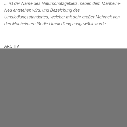
... ist der Name des Naturschutzgebiets, neben dem Manheim-
Neu entstehen wird, und Bezeichung des
Umsiedlungsstandortes, welcher mit sehr großer Mehrheit von
den Manheimern für die Umsiedlung ausgewählt wurde
ARCHIV
Archiv
MANHEIM
Das Dorf mit über 1000-jähriger Geschichte liegt im Rhein-Erft-
Kreis und muss ab 2012 dem herannahenden
Braunkohletagebau Hambach weichen. 2021 wird die Fläche
des jetzigen Manheim im Tagebau verschwunden sein.
Übergangsweise wird am neuen Standort der Name Manheim-
Neu verwendet, dieser Name soll nach jetzigem Stand nach