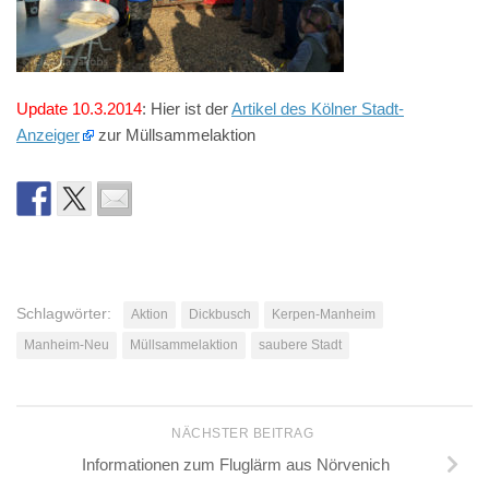
Update 10.3.2014
: Hier ist der
Artikel des Kölner Stadt-
Anzeiger
zur Müllsammelaktion
Schlagwörter:
Aktion
Dickbusch
Kerpen-Manheim
Manheim-Neu
Müllsammelaktion
saubere Stadt
NÄCHSTER BEITRAG
Informationen zum Fluglärm aus Nörvenich