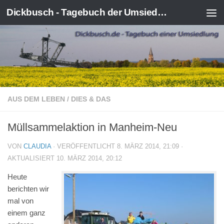
Dickbusch - Tagebuch der Umsiedlung von Kerpen-Manheim
Zum Inhalt springen
AUS DEM LEBEN
/
DIES & DAS
Müllsammelaktion in Manheim-Neu
VON
CLAUDIA
· VERÖFFENTLICHT
8. MÄRZ 2014, 21:09
·
AKTUALISIERT
10. MÄRZ 2014, 20:12
Heute
berichten wir
mal von
einem ganz