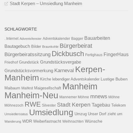
Stadt Kerpen – Umsiedlung Manheim
SCHLAGWORTE
Bauarbeiten
. Internet
Adventsfenster
Adventskalender
Bagger
Bürgerbeirat
Bautagebuch
Bilder
Braunkohle
Dickbusch
Bürgerbeiratssitzung
FingerHaus
Fertighaus
Grundstücksvergabe
Grundstück
Friedhof
Kerpen-
Karneval
Grundstücksvormerkung
Manheim
Kirche
lebendiger Adventskalender
Lustige Buben
Manheim
Maibaum
Maigesellschaft
Maifest
Manheim-Neu
mnews
Mannemer Möhne
Möhne
RWE
Stadt Kerpen
Tagebau
Telekom
Möhnezoch
Silvester
Umsiedlung
Umzug
Unser Dorf zieht um
Umsiedlerstatus
WDR
Weiberfastnacht
Wünsche
Wanderung
Weihnachten