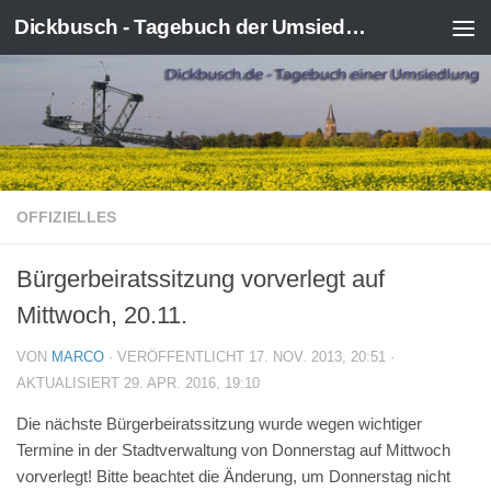
Dickbusch - Tagebuch der Umsiedlung von Kerpen-Manheim
Zum Inhalt springen
OFFIZIELLES
Bürgerbeiratssitzung vorverlegt auf
Mittwoch, 20.11.
VON
MARCO
· VERÖFFENTLICHT
17. NOV. 2013, 20:51
·
AKTUALISIERT
29. APR. 2016, 19:10
Die nächste Bürgerbeiratssitzung wurde wegen wichtiger
Termine in der Stadtverwaltung von Donnerstag auf Mittwoch
vorverlegt! Bitte beachtet die Änderung, um Donnerstag nicht